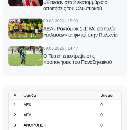
«Έπεσαν στα 2 εκατομμύρια οι
απαιτήσεις του Ολυμπιακού
09.08.2026 | 15:00
ΑΕΛ - Ραντόμιακ 1-1: Με ισοπαλία
«έκλεισαν» τα φιλικά στην Πολωνία
09.08.2026 | 14:47
Ο Τεττέη επέστρεψε στις
προπονήσεις του Παναθηναϊκού
09.08.2026 | 14:34
Πίστη στις ικανότητες του και...
συμβόλαιο έως το 2031
#
Ομάδα
Βαθμοί
09.08.2026 | 14:21
1
ΑΕΚ
0
Το νέο ρόστερ της Μακάμπι Τελ Αβίβ
2
ΑΕΛ
0
«τρομάζει»: Αυτοί είναι οι παίκτες
του Οντέντ Κάτας
3
ΑΝΟΡΘΩΣΗ
0