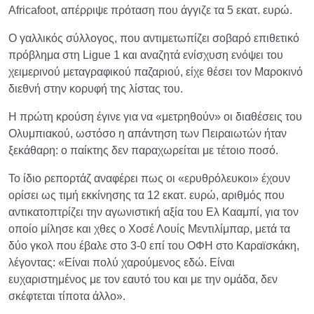
Africafoot, απέρριψε πρόταση που άγγιζε τα 5 εκατ. ευρώ.
Ο γαλλικός σύλλογος, που αντιμετωπίζει σοβαρό επιθετικό
πρόβλημα στη Ligue 1 και αναζητά ενίσχυση ενόψει του
χειμερινού μεταγραφικού παζαριού, είχε θέσει τον Μαροκινό
διεθνή στην κορυφή της λίστας του.
Η πρώτη κρούση έγινε για να «μετρηθούν» οι διαθέσεις του
Ολυμπιακού, ωστόσο η απάντηση των Πειραιωτών ήταν
ξεκάθαρη: ο παίκτης δεν παραχωρείται με τέτοιο ποσό.
Το ίδιο ρεπορτάζ αναφέρει πως οι «ερυθρόλευκοι» έχουν
ορίσει ως τιμή εκκίνησης τα 12 εκατ. ευρώ, αριθμός που
αντικατοπτρίζει την αγωνιστική αξία του Ελ Κααμπί, για τον
οποίο μίλησε και χθες ο Χοσέ Λουίς Μεντιλίμπαρ, μετά τα
δύο γκολ που έβαλε στο 3-0 επί του ΟΦΗ στο Καραϊσκάκη,
λέγοντας: «Είναι πολύ χαρούμενος εδώ. Είναι
ευχαριστημένος με τον εαυτό του και με την ομάδα, δεν
σκέφτεται τίποτα άλλο».