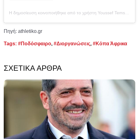
Η δημοσίευση κοινοποιήθηκε από το χρήστη Youssef Temsamani (@youssef.temsamani)
Πηγή: athletiko.gr
Tags:
#Ποδόσφαιρο
,
#Διοργανώσεις
,
#Κόπα Άφρικα
ΣΧΕΤΙΚΆ ΆΡΘΡΑ