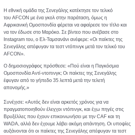
Η εθνική ομάδα της Σενεγάλης κατέκτησε τον τελικό
του AFCON με ένα γκολ στην παράταση, όμως η
Αφρικανική Ομοσπονδία φέρεται να αφαίρεσε τον τίτλο και
να τον έδωσε στο Μαρόκο. Σε βίντεο που ανέβασε στο
Instagram του, ο Ελ-Ταμσανάνι ανέφερε: «Οι παίκτες της
Σενεγάλης απέφυγαν τα τεστ ντόπινγκ μετά τον τελικό του
AFCON».
Ο δημοσιογράφος πρόσθεσε: «Πού είναι η Παγκόσμια
Ομοσπονδία Αντί-ντοπινγκ; Οι παίκτες της Σενεγάλης
έφυγαν από το γήπεδο 35 λεπτά μετά την τελετή
απονομής.»
Συνέχισε: «Αυτός δεν είναι αρκετός χρόνος για να
πραγματοποιηθούν έλεγχοι ντόπινγκ, και έχω πηγές στις
Βρυξέλλες που έχουν επικοινωνήσει με την CAF και τη
WADA, αλλά δεν έχουμε λάβει ακόμη απάντηση. Οι υποψίες
αυξάνονται ότι οι παίκτες της Σενεγάλης απέφυγαν τα τεστ