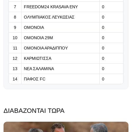
7
FREEDOM24 KRASAVA ΕΝΥ
0
09.08.2026 | 12:10
Οι ευχές της ΕΠΟ στον Ρεχάγκελ
8
ΟΛΥΜΠΙΑΚΟΣ ΛΕΥΚΩΣΙΑΣ
0
για τα 88α γενέθλια του
9
ΟΜΟΝΟΙΑ
0
09.08.2026 | 11:57
10
ΟΜΟΝΟΙΑ 29Μ
0
Αύξηση φημών για Κουαντρεντί
11
ΟΜΟΝΟΙΑ ΑΡΑΔΙΠΠΟΥ
0
12
ΚΑΡΜΙΩΤΙΣΣΑ
0
13
ΝΕΑ ΣΑΛΑΜΙΝΑ
0
14
ΠΑΦΟΣ FC
0
ΔΙΑΒΆΖΟΝΤΑΙ ΤΏΡΑ