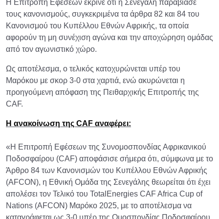
Η Επιτροπή Εφέσεων έκρινε ότι η Σενεγάλη παραβίασε
τους κανονισμούς, συγκεκριμένα τα άρθρα 82 και 84 του
Κανονισμού του Κυπέλλου Εθνών Αφρικής, τα οποία
αφορούν τη μη συνέχιση αγώνα και την αποχώρηση ομάδας
από τον αγωνιστικό χώρο.
Ως αποτέλεσμα, ο τελικός κατοχυρώνεται υπέρ του
Μαρόκου με σκορ 3-0 στα χαρτιά, ενώ ακυρώνεται η
προηγούμενη απόφαση της Πειθαρχικής Επιτροπής της
CAF.
Η ανακοίνωση της CAF αναφέρει:
«Η Επιτροπή Εφέσεων της Συνομοσπονδίας Αφρικανικού
Ποδοσφαίρου (CAF) αποφάσισε σήμερα ότι, σύμφωνα με το
Άρθρο 84 των Κανονισμών του Κυπέλλου Εθνών Αφρικής
(AFCON), η Εθνική Ομάδα της Σενεγάλης θεωρείται ότι έχει
απολέσει τον Τελικό του TotalEnergies CAF Africa Cup of
Nations (AFCON) Μαρόκο 2025, με το αποτέλεσμα να
καταγράφεται ως 3-0 υπέρ της Ομοσπονδίας Ποδοσφαίρου