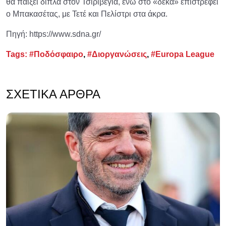
θα παίξει δίπλα στον Τσιριβέγια, ενώ στο «δέκα» επιστρέφει
ο Μπακασέτας, με Τετέ και Πελίστρι στα άκρα.
Πηγή: https://www.sdna.gr/
Tags:
#Ποδόσφαιρο
,
#Διοργανώσεις
,
#Europa League
ΣΧΕΤΙΚΆ ΆΡΘΡΑ