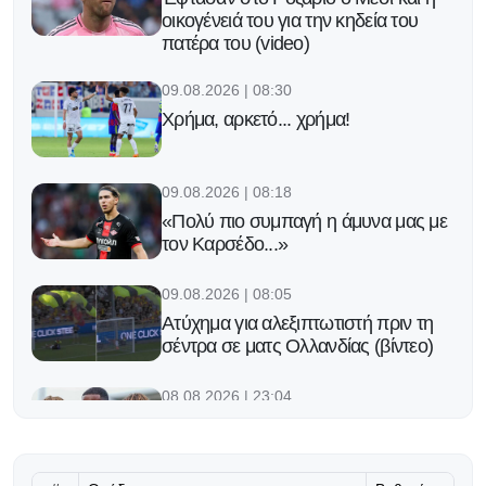
οικογένειά του για την κηδεία του
πατέρα του (video)
09.08.2026 | 08:30
Χρήμα, αρκετό... χρήμα!
09.08.2026 | 08:18
«Πολύ πιο συμπαγή η άμυνα μας με
τον Καρσέδο...»
09.08.2026 | 08:05
Ατύχημα για αλεξιπτωτιστή πριν τη
σέντρα σε ματς Ολλανδίας (βίντεο)
08.08.2026 | 23:04
Carabao Cup: Άνετες προκρίσεις
για τα φαβορί