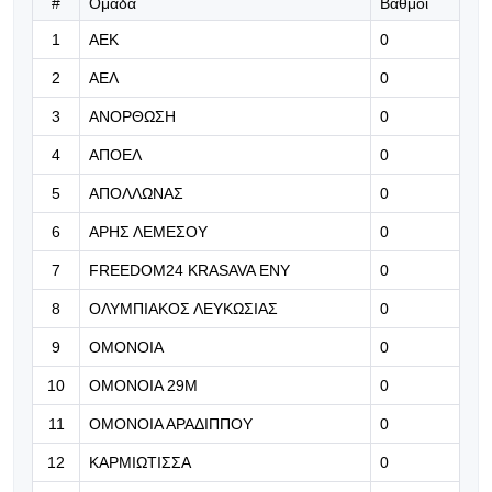
#
Ομάδα
Βαθμοί
08.08.2026 | 22:57
1
ΑΕΚ
0
Με τρεις επιστροφές και δύο
ερωτηματικά για την πρόκριση!
2
ΑΕΛ
0
08.08.2026 | 22:43
3
ΑΝΟΡΘΩΣΗ
0
Συμφώνησε με Λουκάκου και πλέον
4
ΑΠΟΕΛ
0
πιέζει τη Νάπολι για το deal η
Φενέρ!
5
ΑΠΟΛΛΩΝΑΣ
0
6
ΑΡΗΣ ΛΕΜΕΣΟΥ
0
08.08.2026 | 22:30
«Ερυθρόλευκη» νίκη στο Παραλίμνι
7
FREEDOM24 KRASAVA ΕΝΥ
0
8
ΟΛΥΜΠΙΑΚΟΣ ΛΕΥΚΩΣΙΑΣ
0
08.08.2026 | 22:17
9
ΟΜΟΝΟΙΑ
0
ΣΤΙΓΜΙΟΤΥΠΑ: Τα γκολ και οι
10
ΟΜΟΝΟΙΑ 29Μ
0
φάσεις από το ΓΣΠ
11
ΟΜΟΝΟΙΑ ΑΡΑΔΙΠΠΟΥ
0
12
ΚΑΡΜΙΩΤΙΣΣΑ
0