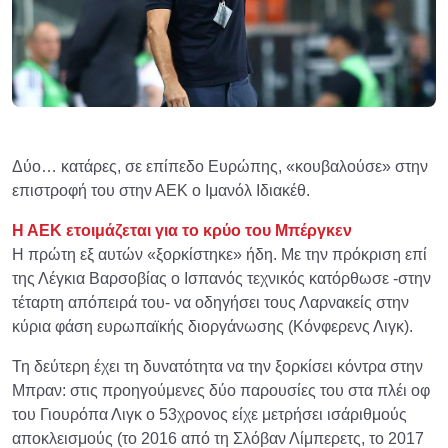
Δύο… κατάρες, σε επίπεδο Ευρώπης, «κουβαλούσε» στην
επιστροφή του στην ΑΕΚ ο Ιμανόλ Ιδιακέθ.
Η ΑΕΚ ετοιμάζεται για το κρύο του Μπέργκεν
Η πρώτη εξ αυτών «ξορκίστηκε» ήδη. Με την πρόκριση επί
της Λέγκια Βαρσοβίας ο Ισπανός τεχνικός κατόρθωσε -στην
τέταρτη απόπειρά του- να οδηγήσει τους Λαρνακείς στην
κύρια φάση ευρωπαϊκής διοργάνωσης (Κόνφερενς Λιγκ).
Τη δεύτερη έχει τη δυνατότητα να την ξορκίσει κόντρα στην
Μπραν: στις προηγούμενες δύο παρουσίες του στα πλέι οφ
του Γιουρόπα Λιγκ ο 53χρονος είχε μετρήσει ισάριθμούς
αποκλεισμούς (το 2016 από τη Σλόβαν Λίμπερετς, το 2017