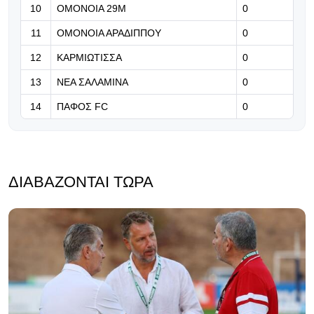
07.08.2026 | 21:24
10
ΟΜΟΝΟΙΑ 29Μ
0
Βραβείο ΑΝΘΡΩΠΙΑΣ για τον Τάσο
11
ΟΜΟΝΟΙΑ ΑΡΑΔΙΠΠΟΥ
0
Χατζηγιοβάννη
12
ΚΑΡΜΙΩΤΙΣΣΑ
0
13
ΝΕΑ ΣΑΛΑΜΙΝΑ
0
14
ΠΑΦΟΣ FC
0
ΔΙΑΒΆΖΟΝΤΑΙ ΤΏΡΑ