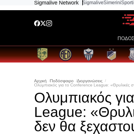
Sigmalive Network
Sigmalive
Simerini
Sport
ΠΟΔΟΣ
Αρχική
Ποδόσφαιρο
Διοργανώσεις
Ολυμπιακός για το Conference League: «Θρυλικές σ
Ολυμπιακός για
League: «Θρυλι
δεν θα ξεχαστο