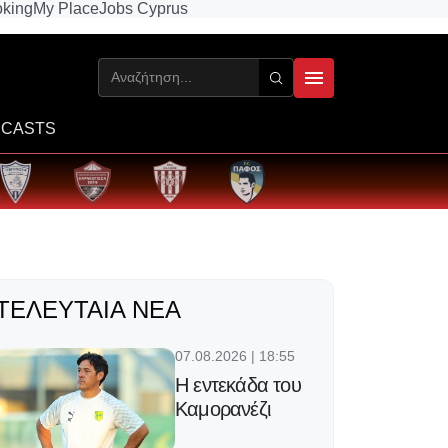
king
My Place
Jobs Cyprus
CASTS
ΤΕΛΕΥΤΑΊΑ ΝΈΑ
07.08.2026 | 18:55
Η εντεκάδα του
Καμορανέζι