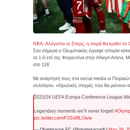
NBA: Αλύγιστοι οι Σπερς, η σειρά θα κριθεί σε
Σαν σήμερα ο Ολυμπιακός έγραψε ιστορία κατ
το 1-0 επί της Φιορεντίνα στην Allwyn Arena.
στο 116’.
Με ανάρτησή τους στα social media οι Πειραιώτ
συλλόγου. «Θρυλικές στιγμές που θα μείνουν α
2023/24 UEFA Europa Conference League Wi
Legendary moments we‘ll never forget!
#Olym
pic.twitter.com/F2Ss8fLOww
— Olympiacos FC (@olympiacosfc)
May 29, 2