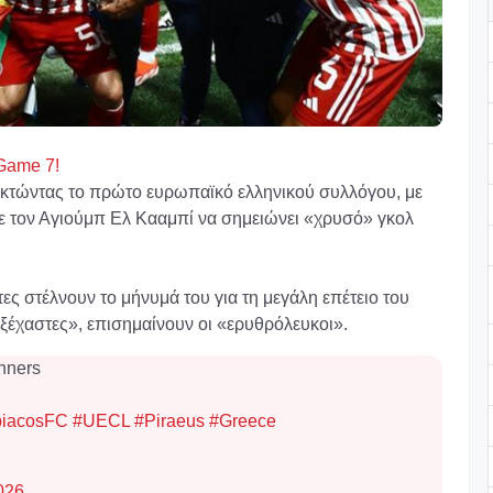
 Game 7!
ακτώντας το πρώτο ευρωπαϊκό ελληνικού συλλόγου, με
 Με τον Αγιούμπ Ελ Κααμπί να σημειώνει «χρυσό» γκολ
ες στέλνουν το μήνυμά του για τη μεγάλη επέτειο του
ξέχαστες», επισημαίνουν οι «ερυθρόλευκοι».
nners
piacosFC
#UECL
#Piraeus
#Greece
026