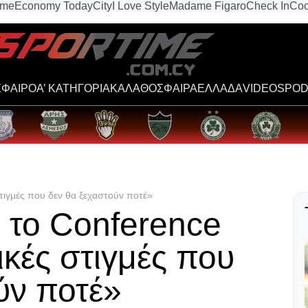
ime
Economy Today
City
I Love Style
Madame Figaro
Check In
Coo
ΦΑΙΡΟ
Α’ ΚΑΤΗΓΟΡΙΑ
ΚΑΛΑΘΟΣΦΑΙΡΑ
ΕΛΛΑΔΑ
VIDEOS
POD
τιγμές που δεν θα ξεχαστούν ποτέ»
 το Conference
κές στιγμές που
ύν ποτέ»