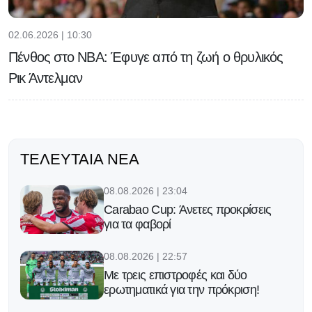
02.06.2026 | 10:30
Πένθος στο NBA: Έφυγε από τη ζωή ο θρυλικός
Ρικ Άντελμαν
ΤΕΛΕΥΤΑΊΑ ΝΈΑ
08.08.2026 | 23:04
Carabao Cup: Άνετες προκρίσεις
για τα φαβορί
08.08.2026 | 22:57
Με τρεις επιστροφές και δύο
ερωτηματικά για την πρόκριση!