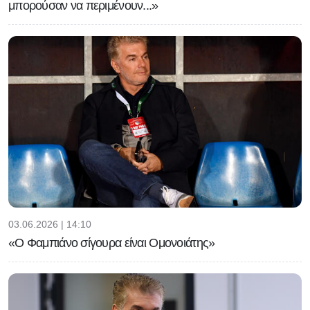
μπορούσαν να περιμένουν...»
03.06.2026 | 14:10
«Ο Φαμπιάνο σίγουρα είναι Ομονοιάτης»