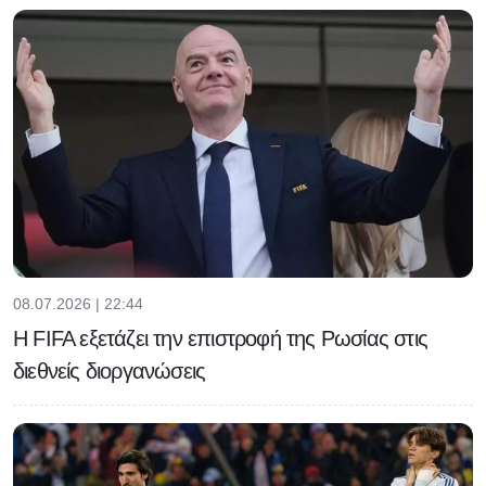
08.07.2026 | 22:44
Η FIFA εξετάζει την επιστροφή της Ρωσίας στις
διεθνείς διοργανώσεις