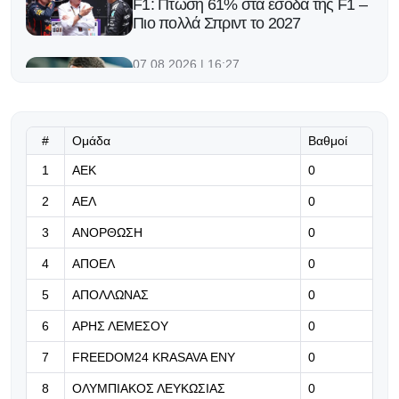
F1: Πτώση 61% στα έσοδα της F1 –
Πιο πολλά Σπριντ το 2027
07.08.2026 | 16:27
Στο στόχαστρο Τσέλσι και Μπάγερν
ο Γκιμπς-Γουάιτ
#
Ομάδα
Βαθμοί
07.08.2026 | 16:14
1
ΑΕΚ
Χρειάζεται παραδοχή, όχι
0
ωραιοποίηση
2
ΑΕΛ
0
07.08.2026 | 16:01
3
ΑΝΟΡΘΩΣΗ
0
«Μάταιο το ταξίδι του
4
ΑΠΟΕΛ
0
Παναθηναϊκού» - Τι αναφέρουν οι
Σέρβοι για τον Ούγκρεσιτς
5
ΑΠΟΛΛΩΝΑΣ
0
6
ΑΡΗΣ ΛΕΜΕΣΟΥ
0
07.08.2026 | 16:00
Επίσημο: Συμφωνία με Κεϊτά
7
FREEDOM24 KRASAVA ΕΝΥ
0
8
ΟΛΥΜΠΙΑΚΟΣ ΛΕΥΚΩΣΙΑΣ
0