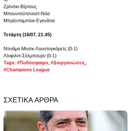
Ζρίνσκι-Βίρτους
Μπουντούτσνοστ-Νόα
Μπρέινταμπλικ-Εγκνάτια
Τετάρτη (16/07, 21:45)
Ντινάμο Μινσκ-Λουντογκόρετς (0-1)
Λίνφιλντ-Σέλμπουρν (0-1)
Tags:
#Ποδόσφαιρο
,
#Διοργανώσεις
,
#Champions League
ΣΧΕΤΙΚΆ ΆΡΘΡΑ