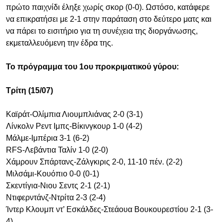
πρώτο παιχνίδι έληξε χωρίς σκορ (0-0). Ωστόσο, κατάφερε
να επικρατήσει με 2-1 στην παράταση στο δεύτερο ματς και
να πάρει το εισιτήριο για τη συνέχεια της διοργάνωσης,
εκμεταλλευόμενη την έδρα της.
Το πρόγραμμα του 1ου προκριματικού γύρου:
Τρίτη (15/07)
Καϊράτ-Ολίμπια Λιουμπλιάνας 2-0 (3-1)
Λίνκολν Ρεντ Ιμπς-Βίκινγκουρ 1-0 (4-2)
Μάλμε-Ιμπέρια 3-1 (6-2)
RFS-Λεβάντια Ταλίν 1-0 (2-0)
Χάμρουν Σπάρτανς-Ζάλγκιρις 2-0, 11-10 πέν. (2-2)
Μιλσάμι-Κουόπιο 0-0 (0-1)
Σκεντίγια-Νιου Σεντς 2-1 (2-1)
Ντιφερντάνζ-Ντρίτα 2-3 (2-4)
Ίντερ Κλουμπ ντ’ Εσκάλδες-Στεάουα Βουκουρεστίου 2-1 (3-
4)