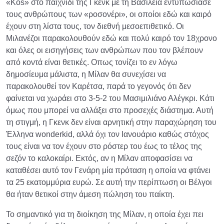
«Kos» στο παιχνίδι της Γκενκ με τη Βασιλεία εντυπωσίασε
τους ανθρώπους των «ροσονέρι», οι οποίοι εδώ και καιρό
έχουν στη λίστα τους, τον διεθνή μεσοεπιθετικό. Οι
Μιλανέζοι παρακολουθούν εδώ και πολύ καιρό τον 18χρονο
και όλες οι εισηγήσεις των ανθρώπων που τον βλέπουν
από κοντά είναι θετικές. Οπως τονίζει το εν λόγω
δημοσίευμα μάλιστα, η Μίλαν θα συνεχίσει να
παρακολουθεί τον Καρέτσα, παρά το γεγονός ότι δεν
φαίνεται να χωράει στο 3-5-2 του Μασιμιλιάνο Αλέγκρι. Κάτι
όμως που μπορεί να αλλάξει στο προσεχές διάστημα. Αυτή
τη στιγμή, η Γκενκ δεν είναι αρνητική στην παραχώρηση του
Έλληνα wonderkid, αλλά όχι τον Ιανουάριο καθώς στόχος
τους είναι να τον έχουν στο ρόστερ του έως το τέλος της
σεζόν το καλοκαίρι. Εκτός, αν η Μίλαν αποφασίσει να
καταθέσει αυτό τον Γενάρη μία πρόταση η οποία να φτάνει
τα 25 εκατομμύρια ευρώ. Σε αυτή την περίπτωση οι Βέλγοι
θα ήταν θετικοί στην άμεση πώληση του παίκτη.
Το σημαντικό για τη διοίκηση της Μίλαν, η οποία έχει πει