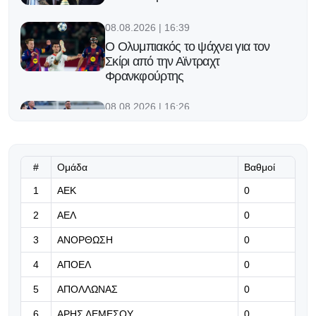
08.08.2026 | 16:39
Ο Ολυμπιακός το ψάχνει για τον
Σκίρι από την Αϊντραχτ
Φρανκφούρτης
08.08.2026 | 16:26
Η απάντηση της Πάφου για Κορέια-
Σπαρτάκ
#
Ομάδα
Βαθμοί
08.08.2026 | 16:13
1
ΑΕΚ
Ομάδα από το Περού γέμισε τη
0
φανέλα της με περισσότερους από
2
ΑΕΛ
0
1000 διαφορετικούς χορηγούς!
3
ΑΝΟΡΘΩΣΗ
0
08.08.2026 | 16:00
4
ΑΠΟΕΛ
0
Η Φενέρμπαχτσε ξεκίνησε
διαπραγματεύσεις με τη Νάπολι για
5
ΑΠΟΛΛΩΝΑΣ
0
τον Λουκάκου
6
ΑΡΗΣ ΛΕΜΕΣΟΥ
0