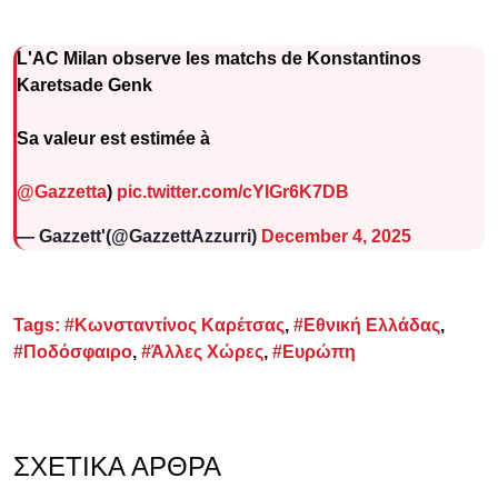
L'AC Milan observe les matchs de Konstantinos
Karetsade Genk
Sa valeur est estimée à
@Gazzetta
)
pic.twitter.com/cYIGr6K7DB
— Gazzett'(@GazzettAzzurri)
December 4, 2025
Tags:
#Κωνσταντίνος Καρέτσας
,
#Εθνική Ελλάδας
,
#Ποδόσφαιρο
,
#Άλλες Χώρες
,
#Ευρώπη
ΣΧΕΤΙΚΆ ΆΡΘΡΑ