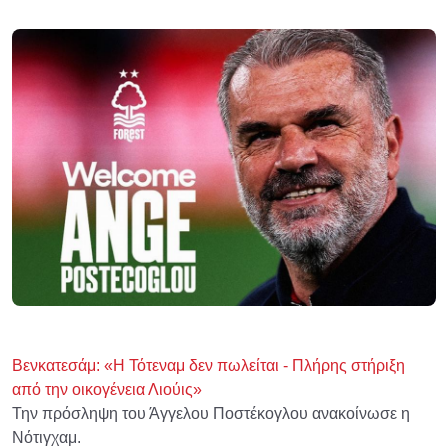
Βενκατεσάμ: «Η Τότεναμ δεν πωλείται - Πλήρης στήριξη
από την οικογένεια Λιούις»
Την πρόσληψη του Άγγελου Ποστέκογλου ανακοίνωσε η
Νότιγχαμ.