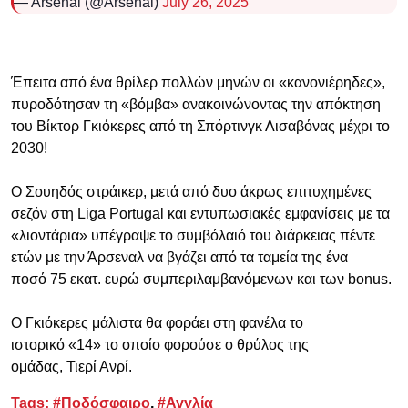
— Arsenal (@Arsenal)
July 26, 2025
Έπειτα από ένα θρίλερ πολλών μηνών οι «κανονιέρηδες»,
πυροδότησαν τη «βόμβα» ανακοινώνοντας την απόκτηση
του Βίκτορ Γκιόκερες από τη Σπόρτινγκ Λισαβόνας μέχρι το
2030!
Ο Σουηδός στράικερ, μετά από δυο άκρως επιτυχημένες
σεζόν στη Liga Portugal και εντυπωσιακές εμφανίσεις με τα
«λιοντάρια» υπέγραψε το συμβόλαιό του διάρκειας πέντε
ετών με την Άρσεναλ να βγάζει από τα ταμεία της ένα
ποσό 75 εκατ. ευρώ συμπεριλαμβανόμενων και των bonus.
Ο Γκιόκερες μάλιστα θα φοράει στη φανέλα το
ιστορικό «14» το οποίο φορούσε ο θρύλος της
ομάδας, Τιερί Ανρί.
Tags:
#Ποδόσφαιρο
,
#Αγγλία