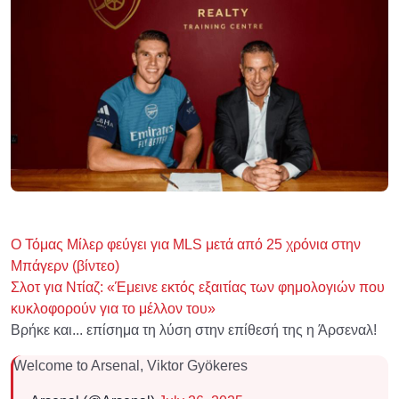
Ο Τόμας Μίλερ φεύγει για MLS μετά από 25 χρόνια στην
Μπάγερν (βίντεο)
Σλοτ για Ντίαζ: «Έμεινε εκτός εξαιτίας των φημολογιών που
κυκλοφορούν για το μέλλον του»
Βρήκε και... επίσημα τη λύση στην επίθεσή της η Άρσεναλ!
Welcome to Arsenal, Viktor Gyökeres