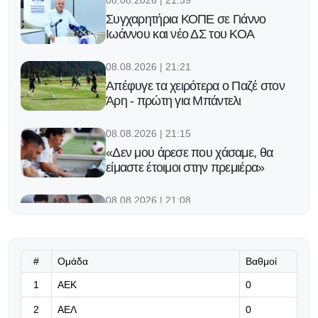
08.08.2026 | 21:39
Συγχαρητήρια ΚΟΠΕ σε Γιάννο
Ιωάννου και νέο ΔΣ του ΚΟΑ
08.08.2026 | 21:21
Απέφυγε τα χειρότερα ο Παζέ στον
Άρη - πρώτη για Μπάντελι
08.08.2026 | 21:15
«Δεν μου άρεσε που χάσαμε, θα
είμαστε έτοιμοι στην πρεμιέρα»
08.08.2026 | 21:08
«Ήταν μία πολύ καλή προπόνηση
για μας, είμαστε σε καλό στάδιο»
#
Ομάδα
Βαθμοί
08.08.2026 | 21:00
1
ΑΕΚ
ΑΕΚ-Ομόνοια Αρ. 0-1: Φιλική νίκη
0
για τα «περιστέρια»
2
ΑΕΛ
0