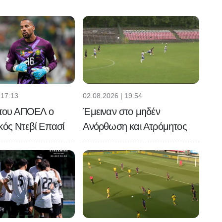
 17:13
02.08.2026 | 19:54
 του ΑΠΟΕΛ ο
Έμειναν στο μηδέν
κός Ντεβί Επασί
Ανόρθωση και Ατρόμητος