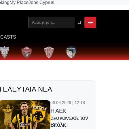
king
My Place
Jobs Cyprus
CASTS
ΤΕΛΕΥΤΑΊΑ ΝΈΑ
06.08.2026 | 12:18
Η ΑΕΚ
ανακοίνωσε τον
Βιτάλις!