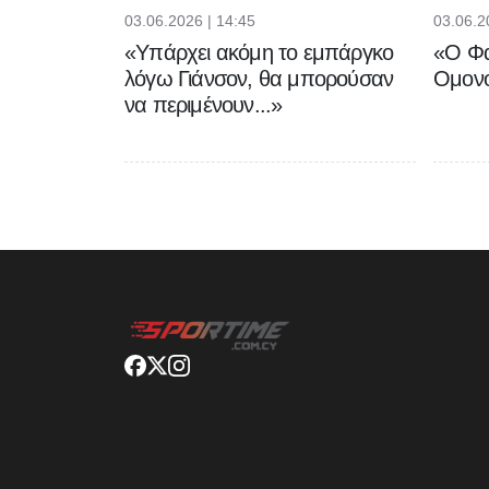
03.06.2026 | 14:45
03.06.2
«Υπάρχει ακόμη το εμπάργκο
«Ο Φα
λόγω Γιάνσον, θα μπορούσαν
Ομονο
να περιμένουν...»