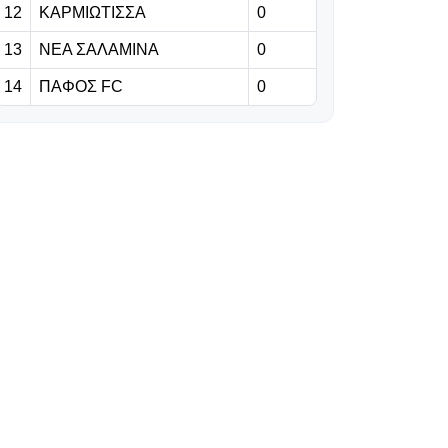
με
12
ΚΑΡΜΙΩΤΙΣΣΑ
0
αυτοπεποίθηση
13
ΝΕΑ ΣΑΛΑΜΙΝΑ
0
για διπλό
14
ΠΑΦΟΣ FC
0
06.08.2026 | 10:49
Βινίσιους: Η
πρόταση-
μαμούθ της
Άρσεναλ και οι
εξελίξεις με τη
Ρεάλ
06.08.2026 | 10:36
FIFA:
Παραδέχεται
λάθη του
Ινφαντίνο, τον
στηρίζει και
ξεκαθαρίζει…