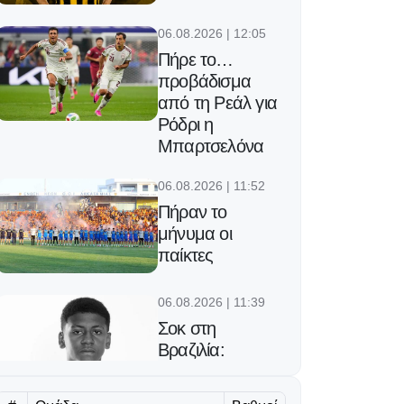
06.08.2026 | 12:05
Πήρε το…
προβάδισμα
από τη Ρεάλ για
Ρόδρι η
Μπαρτσελόνα
06.08.2026 | 11:52
Πήραν το
μήνυμα οι
παίκτες
06.08.2026 | 11:39
Σοκ στη
Βραζιλία:
Πυροβόλησαν
και σκότωσαν