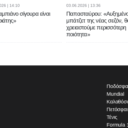
026 | 14:10
03.06.2026 | 13:36
μπιάνο σίγουρα είναι
Παπασταύρου: «Αυξημένο
ιάτης»
μπάτζετ της νέας σεζόν, θ
χρειαστούμε περισσότερη
ποιότητα»
Ποδόσφα
Mundial
Καλαθόσ
Πετόσφα
Τένις
Formula 