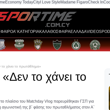
ime
Economy Today
City
I Love Style
Madame Figaro
Check In
Coo
ΦΑΙΡΟ
Α’ ΚΑΤΗΓΟΡΙΑ
ΚΑΛΑΘΟΣΦΑΙΡΑ
ΕΛΛΑΔΑ
VIDEOS
POD
ν το χάνει το πρωτάθλημα»
«Δεν το χάνει το
το πλαίσιο του Matchday Vlog παρευρέθηκαν ΓΣΠ για
η αγωνιστική της β` φάσης του πρωταθλήματος στον Α`