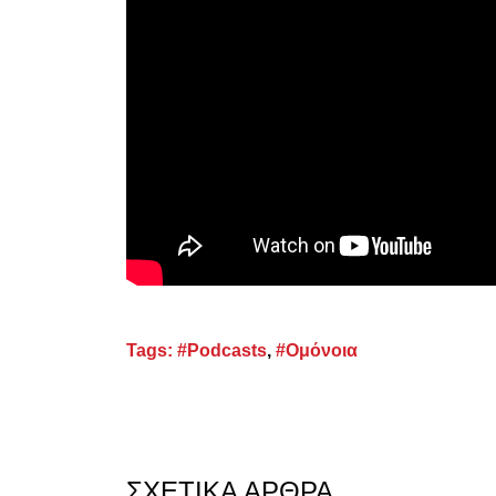
Tags:
#Podcasts
,
#Ομόνοια
ΣΧΕΤΙΚΆ ΆΡΘΡΑ