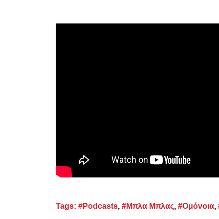
Tags:
#Podcasts
,
#Μπλα Μπλας
,
#Ομόνοια
,