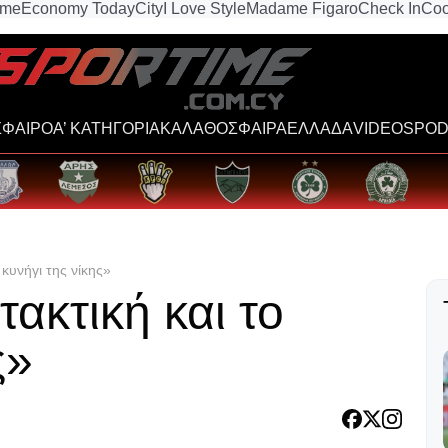
ime
Economy Today
City
I Love Style
Madame Figaro
Check In
Coo
ΦΑΙΡΟ
Α’ ΚΑΤΗΓΟΡΙΑ
ΚΑΛΑΘΟΣΦΑΙΡΑ
ΕΛΛΑΔΑ
VIDEOS
POD
 κυνήγι της νίκης»
ακτική και το
ς»