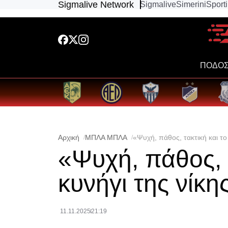
Sigmalive Network
Sigmalive
Simerini
Sport
ΠΟΔΟΣ
Αρχική
ΜΠΛΑ ΜΠΛΑ
«Ψυχή, πάθος, τακτική και το
«Ψυχή, πάθος, τ
κυνήγι της νίκη
11.11.2025
21:19