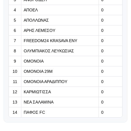
«Έχουμε την ομάδα να πετύχουμε
4
ΑΠΟΕΛ
0
πολλά -πρέπει να το πιστέψουμε»
5
ΑΠΟΛΛΩΝΑΣ
0
07.08.2026 | 12:36
6
ΑΡΗΣ ΛΕΜΕΣΟΥ
0
Νέο φιλικό στο πρόγραμμα της ΑΕΚ
7
FREEDOM24 KRASAVA ΕΝΥ
0
8
ΟΛΥΜΠΙΑΚΟΣ ΛΕΥΚΩΣΙΑΣ
0
07.08.2026 | 12:33
9
ΟΜΟΝΟΙΑ
0
«Πρέπει να κάνουμε την υπέρβαση»
10
ΟΜΟΝΟΙΑ 29Μ
0
11
ΟΜΟΝΟΙΑ ΑΡΑΔΙΠΠΟΥ
0
12
ΚΑΡΜΙΩΤΙΣΣΑ
0
13
ΝΕΑ ΣΑΛΑΜΙΝΑ
0
14
ΠΑΦΟΣ FC
0