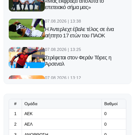
«Μας εκφράζει απόλυτα το
επετειακό σήμα μας»
07.08.2026 | 13:38
Η Άντερλεχτ έβαλε τέλος σε ένα
αήττητο 17 ετών του ΠΑΟΚ
07.08.2026 | 13:25
Στρέφεται στον Φεράν Τόρες η
Άρσεναλ
07.08.2026 | 13:12
Ενθαρρυντική εικόνα για τους
«λέοντες»
#
Ομάδα
Βαθμοί
07.08.2026 | 12:59
1
ΑΕΚ
Η Μπαρσελόνα πιέζει για Άλβαρες
0
και Ρόδρι (pic)
2
ΑΕΛ
0
07.08.2026 | 12:46
3
ΑΝΟΡΘΩΣΗ
0