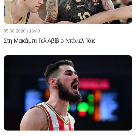
05.08.2026 | 16:40
Στη Μακάμπι Τελ Αβίβ ο Ντάνιελ Τάις