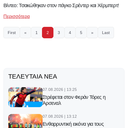
Βίντεο: Τσακώθηκαν στον πάγκο Σρέντερ και Χέρμπερτ!
Περισσότερα
First
«
1
2
3
4
5
»
Last
ΤΕΛΕΥΤΑΊΑ ΝΈΑ
07.08.2026 | 13:25
Στρέφεται στον Φεράν Τόρες η
Άρσεναλ
07.08.2026 | 13:12
Ενθαρρυντική εικόνα για τους