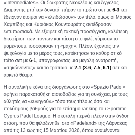
«Intermediates». Οι Σωκράτης Νεοκλέους και Άγγελος
Διαμάντης μπήκαν δυνατά, πήραν το πρώτο σετ με
6-3
και
έδειχναν έτοιμοι να «κλειδώσουν» τον τίτλο, όμως οι Μάριος
Χαμπίδης και Κυριάκος Κουντουρέτης αντέδρασαν
εντυπωσιακά. Με εξαιρετική τακτική προσέγγιση, καλύτερη
διαχείριση των πόντων και πίεση στο φιλέ, γύρισαν το
μομέντουμ, ισοφάρισαν τη «μάχη». Πλέον, έχοντας την
ψυχολογία με το μέρος τους, κατέκτησαν το καθοριστικό
τρίτο σετ με
6-1
, υπογράφοντας μια μεγάλη ανατροπή,
«σηκώνοντας» και το τρόπαιο με
2-1 (3-6, 7-5, 6-1)
σετ και
αρκετό θέαμα.​
Η συνολική εικόνα της διοργάνωσης στο «Spazio Padel»
αφήνει παρακαταθήκη αισιοδοξίας για τη συνέχεια, με τους
αθλητές να «κυνηγούν» τόσο τους τίτλους όσο και
πολύτιμους βαθμούς για το επίσημο ranking του Sportime
Cyprus Padel League. Η σκυτάλη περνά πλέον στην όγδοη
στάση, που θα φιλοξενηθεί στο «Padeland» της Λάρνακας
από τις 13 έως τις 15 Μαρτίου 2026, όπου αναμένονται