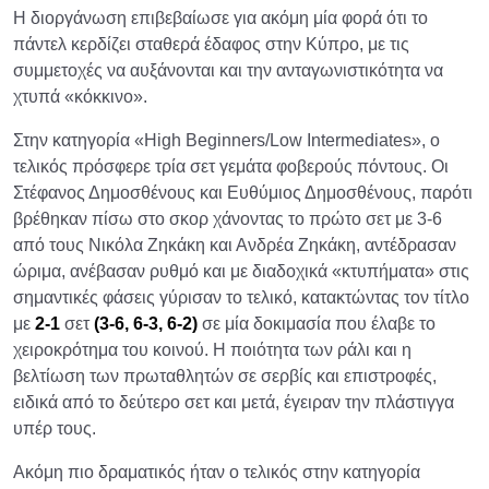
Η διοργάνωση επιβεβαίωσε για ακόμη μία φορά ότι το
πάντελ κερδίζει σταθερά έδαφος στην Κύπρο, με τις
συμμετοχές να αυξάνονται και την ανταγωνιστικότητα να
χτυπά «κόκκινο».
Στην κατηγορία «High Beginners/Low Intermediates», ο
τελικός πρόσφερε τρία σετ γεμάτα φοβερούς πόντους. Οι
Στέφανος Δημοσθένους και Ευθύμιος Δημοσθένους, παρότι
βρέθηκαν πίσω στο σκορ χάνοντας το πρώτο σετ με 3-6
από τους Νικόλα Ζηκάκη και Ανδρέα Ζηκάκη, αντέδρασαν
ώριμα, ανέβασαν ρυθμό και με διαδοχικά «κτυπήματα» στις
σημαντικές φάσεις γύρισαν το τελικό, κατακτώντας τον τίτλο
με
2-1
σετ
(3-6, 6-3, 6-2)
σε μία δοκιμασία που έλαβε το
χειροκρότημα του κοινού. Η ποιότητα των ράλι και η
βελτίωση των πρωταθλητών σε σερβίς και επιστροφές,
ειδικά από το δεύτερο σετ και μετά, έγειραν την πλάστιγγα
υπέρ τους.​
Ακόμη πιο δραματικός ήταν ο τελικός στην κατηγορία