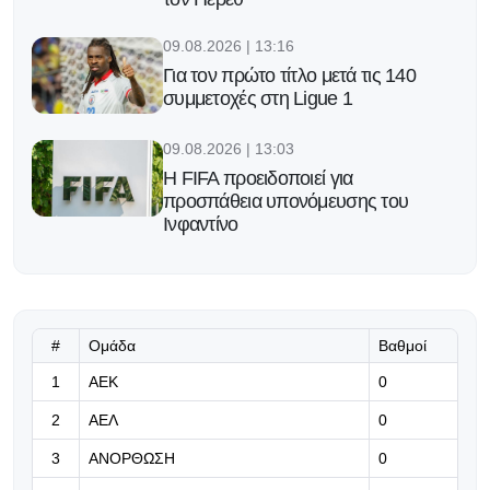
09.08.2026 | 13:16
Για τον πρώτο τίτλο μετά τις 140
συμμετοχές στη Ligue 1
09.08.2026 | 13:03
Η FIFA προειδοποιεί για
προσπάθεια υπονόμευσης του
Ινφαντίνο
09.08.2026 | 12:49
Πρώην παίκτης του Παναθηναϊκού
πάει σε ομάδα 4ης κατηγορίας της
Ιταλίας
#
Ομάδα
Βαθμοί
1
ΑΕΚ
0
09.08.2026 | 12:36
2
ΑΕΛ
0
Αρκετά κοντά στους «πράσινους» ο
Ντιβέρν
3
ΑΝΟΡΘΩΣΗ
0