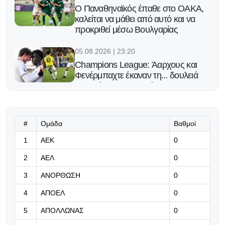
Ο Παναθηναϊκός έπαθε στο ΟΑΚΑ,
καλείται να μάθει από αυτό και να
προκριθεί μέσω Βουλγαρίας
05.08.2026 | 23:20
Champions League: Άαρχους και
Φενέρμπαχτε έκαναν τη... δουλειά
και απέκτησαν προβάδισμα
πρόκρισης στα playoffs
05.08.2026 | 23:10
#
Ομάδα
Βαθμοί
Πειστική εικόνα, πολύτιμο
1
ΑΕΚ
0
προβάδισμα
2
ΑΕΛ
0
05.08.2026 | 22:58
3
ΑΝΟΡΘΩΣΗ
0
Ελαμψε ξανά ο Τζόλης: Εδωσε την
ασίστ στο γκολ της Αρσεναλ
4
ΑΠΟΕΛ
0
απέναντι στην Μπέτις (video)
5
ΑΠΟΛΛΩΝΑΣ
0
05.08.2026 | 22:45