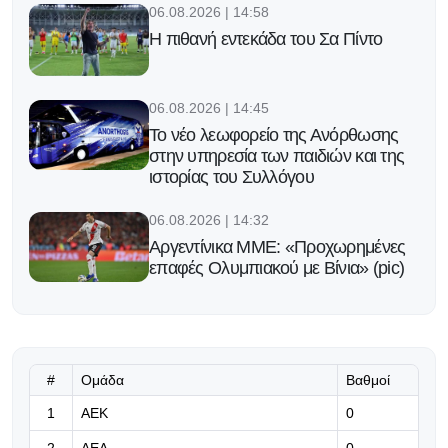
06.08.2026 | 14:58
Η πιθανή εντεκάδα του Σα Πίντο
06.08.2026 | 14:45
Το νέο λεωφορείο της Ανόρθωσης
στην υπηρεσία των παιδιών και της
ιστορίας του Συλλόγου
06.08.2026 | 14:32
Αργεντίνικα ΜΜΕ: «Προχωρημένες
επαφές Ολυμπιακού με Βίνια» (pic)
06.08.2026 | 14:19
Το θηρίο που οδηγάει ο Μέσι και
βγάζει σκαλοπάτι για να μπεις μέσα
#
Ομάδα
Βαθμοί
(video)
1
ΑΕΚ
0
06.08.2026 | 14:06
2
ΑΕΛ
0