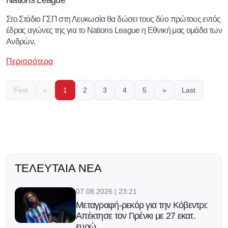
Nations League
Στο Στάδιο ΓΣΠ στη Λευκωσία θα δώσει τους δύο πρώτους εντός
έδρας αγώνες της για το Nations League η Εθνική μας ομάδα των
Ανδρών.
Περισσότερα
First
«
1
2
3
4
5
»
Last
ΤΕΛΕΥΤΑΊΑ ΝΈΑ
07.08.2026 | 23:21
Μεταγραφή-ρεκόρ για την Κόβεντρι:
Απέκτησε τον Γιρένκι με 27 εκατ.
ευρώ