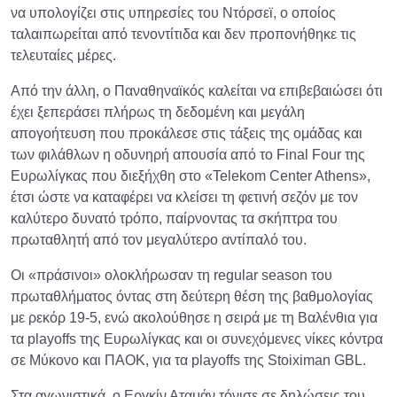
να υπολογίζει στις υπηρεσίες του Ντόρσεϊ, ο οποίος
ταλαιπωρείται από τενοντίτιδα και δεν προπονήθηκε τις
τελευταίες μέρες.
Από την άλλη, ο Παναθηναϊκός καλείται να επιβεβαιώσει ότι
έχει ξεπεράσει πλήρως τη δεδομένη και μεγάλη
απογοήτευση που προκάλεσε στις τάξεις της ομάδας και
των φιλάθλων η οδυνηρή απουσία από το Final Four της
Ευρωλίγκας που διεξήχθη στο «Telekom Center Athens»,
έτσι ώστε να καταφέρει να κλείσει τη φετινή σεζόν με τον
καλύτερο δυνατό τρόπο, παίρνοντας τα σκήπτρα του
πρωταθλητή από τον μεγαλύτερο αντίπαλό του.
Οι «πράσινοι» ολοκλήρωσαν τη regular season του
πρωταθλήματος όντας στη δεύτερη θέση της βαθμολογίας
με ρεκόρ 19-5, ενώ ακολούθησε η σειρά με τη Βαλένθια για
τα playoffs της Ευρωλίγκας και οι συνεχόμενες νίκες κόντρα
σε Μύκονο και ΠΑΟΚ, για τα playoffs της Stoiximan GBL.
Στα αγωνιστικά, ο Εργκίν Αταμάν τόνισε σε δηλώσεις του