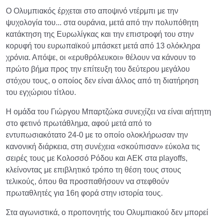
Ο Ολυμπιακός έρχεται στο αποψινό ντέρμπι με την
ψυχολογία του... στα ουράνια, μετά από την πολυπόθητη
κατάκτηση της Ευρωλίγκας και την επιστροφή του στην
κορυφή του ευρωπαϊκού μπάσκετ μετά από 13 ολόκληρα
χρόνια. Απόψε, οι «ερυθρόλευκοι» θέλουν να κάνουν το
πρώτο βήμα προς την επίτευξη του δεύτερου μεγάλου
στόχου τους, ο οποίος δεν είναι άλλος από τη διατήρηση
του εγχώριου τίτλου.
Η ομάδα του Γιώργου Μπαρτζώκα συνεχίζει να είναι αήττητη
στο φετινό πρωτάθλημα, αφού μετά από το
εντυπωσιακότατο 24-0 με το οποίο ολοκλήρωσαν την
κανονική διάρκεια, στη συνέχεια «σκούπισαν» εύκολα τις
σειρές τους με Κολοσσό Ρόδου και ΑΕΚ στα playoffs,
κλείνοντας με επιβλητικό τρόπο τη θέση τους στους
τελικούς, όπου θα προσπαθήσουν να στεφθούν
πρωταθλητές για 16η φορά στην ιστορία τους.
Στα αγωνιστικά, ο προπονητής του Ολυμπιακού δεν μπορεί