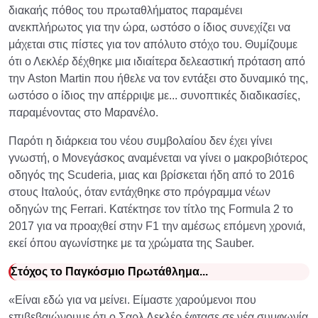
διακαής πόθος του πρωταθλήματος παραμένει
ανεκπλήρωτος για την ώρα, ωστόσο ο ίδιος συνεχίζει να
μάχεται στις πίστες για τον απόλυτο στόχο του. Θυμίζουμε
ότι ο Λεκλέρ δέχθηκε μια ιδιαίτερα δελεαστική πρόταση από
την Aston Martin που ήθελε να τον εντάξει στο δυναμικό της,
ωστόσο ο ίδιος την απέρριψε με... συνοπτικές διαδικασίες,
παραμένοντας στο Μαρανέλο.
Παρότι η διάρκεια του νέου συμβολαίου δεν έχει γίνει
γνωστή, ο Μονεγάσκος αναμένεται να γίνει ο μακροβιότερος
οδηγός της Scuderia, μιας και βρίσκεται ήδη από το 2016
στους Ιταλούς, όταν εντάχθηκε στο πρόγραμμα νέων
οδηγών της Ferrari. Κατέκτησε τον τίτλο της Formula 2 το
2017 για να προαχθεί στην F1 την αμέσως επόμενη χρονιά,
εκεί όπου αγωνίστηκε με τα χρώματα της Sauber.
Στόχος το Παγκόσμιο Πρωτάθλημα...
«Είναι εδώ για να μείνει. Είμαστε χαρούμενοι που
επιβεβαιώνουμε ότι ο Σαρλ Λεκλέρ έφτασε σε νέα συμφωνία