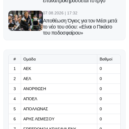
επαναπροκηρύσσεται το έργο
07.08.2026 | 17:32
Αποθέωση Όγιος για τον Μέσι μετά
το νέο του σόου: «Είναι ο Πικάσο
του ποδοσφαίρου»
07.08.2026 | 17:19
Πάφος: Τα εισιτήρια για τον
επαναληπτικό
#
Ομάδα
Βαθμοί
1
ΑΕΚ
0
07.08.2026 | 17:06
2
ΑΕΛ
0
Έντονη η κινητικότητα στα εισιτήρια
της ρεβάνς - Τόσα εισιτήρια κόπηκαν
3
ΑΝΟΡΘΩΣΗ
0
4
ΑΠΟΕΛ
0
07.08.2026 | 16:53
Δεν θα γίνει το φιλικό ανάμεσα σε
5
ΑΠΟΛΛΩΝΑΣ
0
ΑΕΛ και Ανόρθωση
6
ΑΡΗΣ ΛΕΜΕΣΟΥ
0
07.08.2026 | 16:40