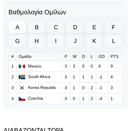
06.08.2026 | 20:13
Ο Γκάβι κράτησε την υπόσχεσή του
Βαθμολογία Ομίλων
μετά την κατάκτηση του Μουντιάλ!
A
B
C
D
E
F
06.08.2026 | 18:50
Νέο ξεκάθαρο μήνυμα της UEFA
G
H
I
J
K
L
προς τη FIFA για τον Ινφαντίνο
#
Ομάδα
P
W
D
L
GD
PTS
06.08.2026 | 10:36
FIFA: Παραδέχεται λάθη του
1
Mexico
3
3
0
0
6
9
Ινφαντίνο, τον στηρίζει και
South Africa
2
3
1
1
1
-1
4
ξεκαθαρίζει… «δεν θα δεχθούμε
καμία επίθεση»
Korea Republic
3
3
1
0
2
-1
3
06.08.2026 | 08:39
Czechia
4
3
0
1
2
-4
1
Ο Ινφαντίνο υπόσχεται τον τελικό
του Μundial 2030 στο Μαρόκο για
να πάρει δημόσια στήριξη!
ΔΙΑΒΆΖΟΝΤΑΙ ΤΏΡΑ
05.08.2026 | 17:32