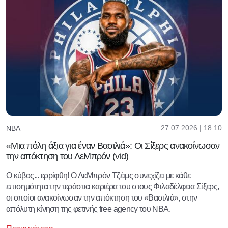
27.07.2026 | 18:10
NBA
«Μια πόλη άξια για έναν Βασιλιά»: Οι Σίξερς ανακοίνωσαν
την απόκτηση του ΛεΜπρόν (vid)
Ο κύβος... ερρίφθη! Ο ΛεΜπρόν Τζέιμς συνεχίζει με κάθε
επισημότητα την τεράστια καριέρα του στους Φιλαδέλφεια Σίξερς,
οι οποίοι ανακοίνωσαν την απόκτηση του «Βασιλιά», στην
απόλυτη κίνηση της φετινής free agency του NBA.