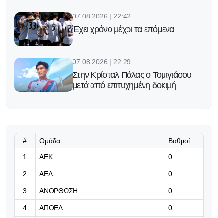
07.08.2026 | 22:42
Έχει χρόνο μέχρι τα επόμενα
07.08.2026 | 22:29
Στην Κρίσταλ Πάλας ο Τομιγιάσου
μετά από επιτυχημένη δοκιμή
07.08.2026 | 22:16
Υπομονή!
#
Ομάδα
Βαθμοί
07.08.2026 | 22:03
1
ΑΕΚ
0
Η Γαλατασαράι πάει για το
2
ΑΕΛ
0
μεταγραφικό «μπαμ» με Μαρτινέλι
3
ΑΝΟΡΘΩΣΗ
0
07.08.2026 | 21:50
4
ΑΠΟΕΛ
0
«Η Ντόρτμουντ ψάχνει τον διάδοχο