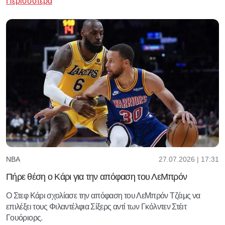
Περισσότερα
27.07.2026 | 17:31
NBA
Πήρε θέση ο Κάρι για την απόφαση του ΛεΜπρόν
Ο Στεφ Κάρι σχολίασε την απόφαση του ΛεΜπρόν Τζέιμς να
επιλέξει τους Φιλαντέλφια Σίξερς αντί των Γκόλντεν Στέιτ
Γουόριορς.