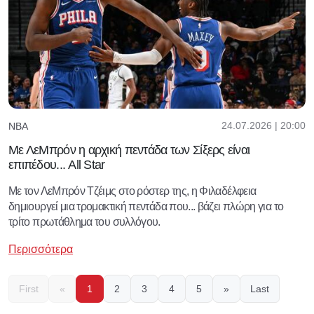
24.07.2026 | 20:00
NBA
Με ΛεΜπρόν η αρχική πεντάδα των Σίξερς είναι
επιπέδου... All Star
Με τον ΛεΜπρόν Τζέιμς στο ρόστερ της, η Φιλαδέλφεια
δημιουργεί μια τρομακτική πεντάδα που... βάζει πλώρη για το
τρίτο πρωτάθλημα του συλλόγου.
Περισσότερα
First
«
1
2
3
4
5
»
Last