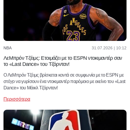
31.07.2026 | 10:12
NBA
ΛεΜπρόν Τζέιμς: Ετοιμάζει με το ESPN ντοκιμαντέρ σαν
το «Last Dance» του Τζόρνταν!
Ο ΛεΜπρόν Τζέιμς βρίσκεται κοντά σε συμφωνία με το ESPN με
στόχο να γυρίσουν ένα ντοκιμαντέρ παρόμοιο με εκείνο του «Last
Dance» του Μάικλ Τζόρνταν!
Περισσότερα