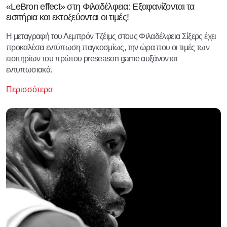
«LeBron effect» στη Φιλαδέλφεια: Εξαφανίζονται τα
εισιτήρια και εκτοξεύονται οι τιμές!
Η μεταγραφή του Λεμπρόν Τζέιμς στους Φιλαδέλφεια Σίξερς έχει
προκαλέσει εντύπωση παγκοσμίως, την ώρα που οι τιμές των
εισιτηρίων του πρώτου preseason game αυξάνονται
εντυπωσιακά.
Περισσότερα