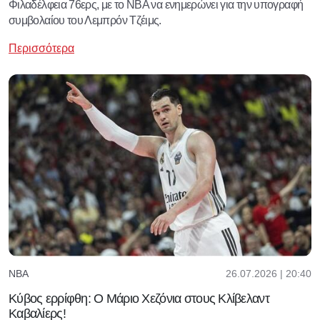
Φιλαδέλφεια 76ερς, με το NBA να ενημερώνει για την υπογραφή
συμβολαίου του Λεμπρόν Τζέιμς.
Περισσότερα
26.07.2026 | 20:40
NBA
Κύβος ερρίφθη: Ο Μάριο Χεζόνια στους Κλίβελαντ
Καβαλίερς!