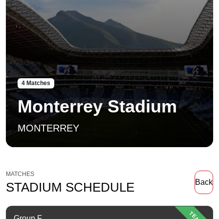
4 Matches
Monterrey Stadium
MONTERREY
MATCHES
Back
STADIUM SCHEDULE
Group F