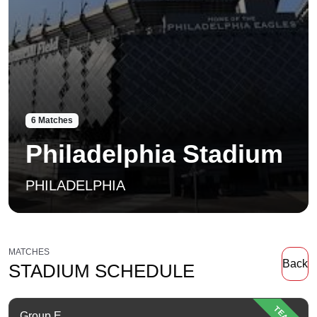
6 Matches
Philadelphia Stadium
PHILADELPHIA
MATCHES
Back
STADIUM SCHEDULE
Group E