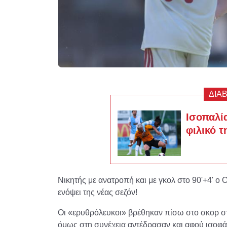
ΔΙΑ
Ισοπαλί
φιλικό 
Νικητής με ανατροπή και με γκολ στο 90'+4' ο
ενόψει της νέας σεζόν!
Οι «ερυθρόλευκοι» βρέθηκαν πίσω στο σκορ στ
όμως στη συνέχεια αντέδρασαν και αφού ισοφάρ