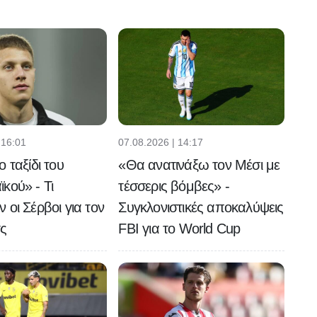
 16:01
07.08.2026 | 14:17
 ταξίδι του
«Θα ανατινάξω τον Μέσι με
κού» - Τι
τέσσερις βόμβες» -
 οι Σέρβοι για τον
Συγκλονιστικές αποκαλύψεις
τς
FBI για το World Cup