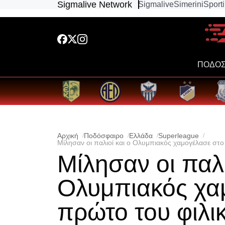
Sigmalive Network
Sigmalive
Simerini
Sport
ΠΟΔΟΣ
Αρχική
Ποδόσφαιρο
Ελλάδα
Superleague
Μίλησαν οι παλιοί και ο Ολυμπιακός χαμογέλασε στο
Μίλησαν οι παλι
Ολυμπιακός χα
πρώτο του φιλικ