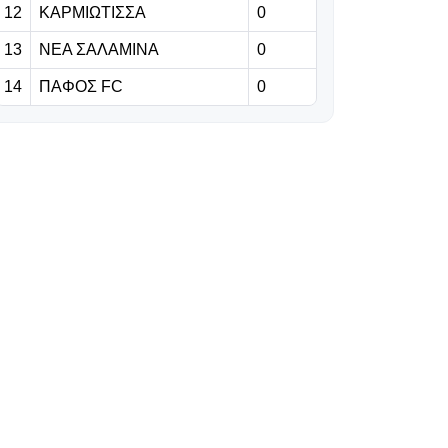
12
ΚΑΡΜΙΩΤΙΣΣΑ
0
Καμορανέζι
13
ΝΕΑ ΣΑΛΑΜΙΝΑ
0
14
ΠΑΦΟΣ FC
0
07.08.2026 | 18:44
Η εντεκάδα της
Καρμιώτισσας
07.08.2026 | 18:37
Επίσημο:
Δανεικός στη
Φιορεντίνα από
τη Ρεάλ
Μαδρίτης ο
Μασταντουόνο
07.08.2026 | 18:24