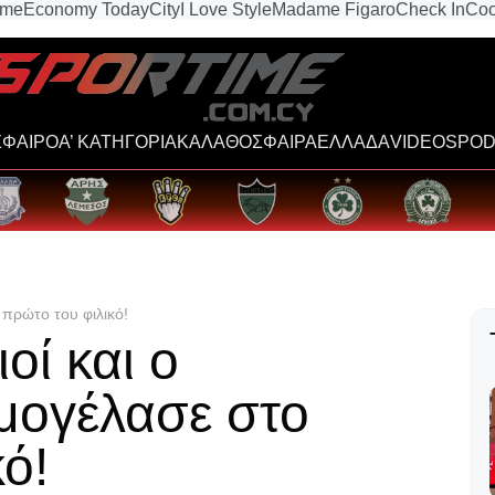
ime
Economy Today
City
I Love Style
Madame Figaro
Check In
Coo
ΦΑΙΡΟ
Α’ ΚΑΤΗΓΟΡΙΑ
ΚΑΛΑΘΟΣΦΑΙΡΑ
ΕΛΛΑΔΑ
VIDEOS
POD
 πρώτο του φιλικό!
οί και ο
μογέλασε στο
ό!