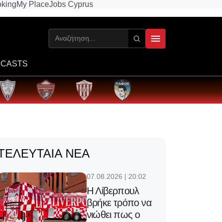
king
My Place
Jobs Cyprus
CASTS
ΤΕΛΕΥΤΑΊΑ ΝΈΑ
07.08.2026 | 20:02
Η Λίβερπουλ
βρήκε τρόπο να
νιώθει πως ο