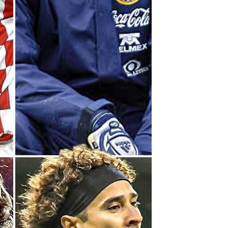
υπόσχεται τον
τελικό του
Μundial 2030
στο Μαρόκο για
να πάρει
δημόσια
στήριξη!
05.08.2026 | 17:32
Eπίθεση Φίγκο
κατά του
Ινφαντίνο:
«Πρέπει να
παραιτηθείς για
να σωθεί το
ποδόσφαιρο»