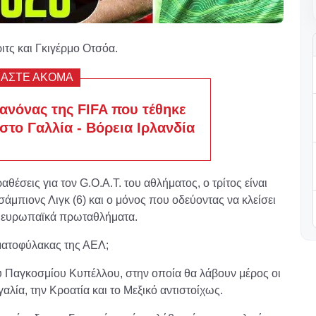
ιτς και Γκιγέρμο Οτσόα.
ΒΑΣΤΕ ΑΚΟΜΑ
κανόνας της FIFA που τέθηκε
στο Γαλλία - Βόρεια Ιρλανδία
έσεις για τον G.O.A.T. του αθλήματος, ο τρίτος είναι
άμπιονς Λιγκ (6) και ο μόνος που οδεύοντας να κλείσει
ία ευρωπαϊκά πρωταθλήματα.
ματοφύλακας της ΑΕΛ;
ου Παγκοσμίου Κυπέλλου, στην οποία θα λάβουν μέρος οι
αλία, την Κροατία και το Μεξικό αντιστοίχως.