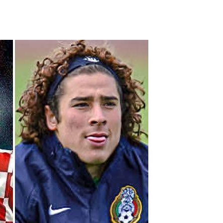
μήνυμα της
UEFA προς τη
FIFA για τον
Ινφαντίνο
06.08.2026 | 10:36
FIFA:
Παραδέχεται
λάθη του
Ινφαντίνο, τον
στηρίζει και
ξεκαθαρίζει…
«δεν θα
δεχθούμε καμία
επίθεση»
06.08.2026 | 08:39
Ο Ινφαντίνο