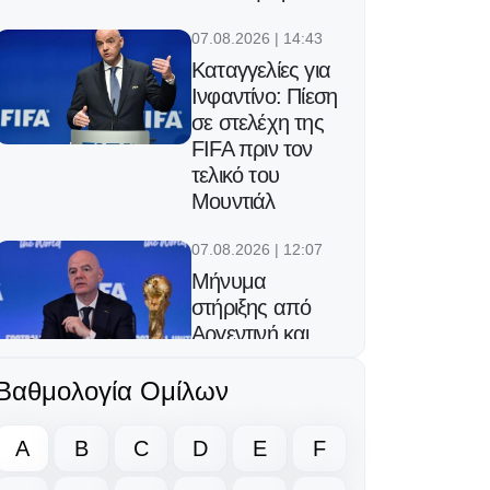
07.08.2026 | 14:43
Καταγγελίες για
Ινφαντίνο: Πίεση
σε στελέχη της
FIFA πριν τον
τελικό του
Μουντιάλ
07.08.2026 | 12:07
Μήνυμα
στήριξης από
Αργεντινή και
Μεξικό στον
Ινφαντίνο
Βαθμολογία Ομίλων
06.08.2026 | 23:25
A
B
C
D
E
F
Ο Φορλάν νέος