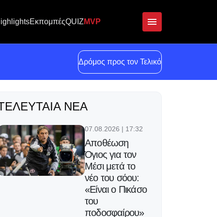
ighlights
Εκπομπές
QUIZ
MVP
Δρόμος προς τον Τελικό
ΤΕΛΕΥΤΑΊΑ ΝΈΑ
07.08.2026 | 17:32
Αποθέωση
Όγιος για τον
Μέσι μετά το
νέο του σόου:
«Είναι ο Πικάσο
του
ποδοσφαίρου»