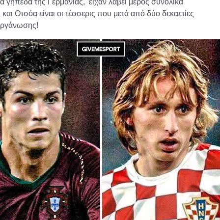
τα γήπεδα της Γερμανίας, είχαν λάβει μέρος συνολικά
και Οτσόα είναι οι τέσσερις που μετά από δύο δεκαετίες
ιοργάνωσης!