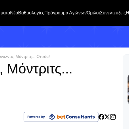
σματα
Νέα
Βαθμολογίες
Πρόγραμμα Αγώνων
Όμιλοι
Συνεντεύξεις
H
ονάλντο, Μόντριτς... Οτσόα!
 Μόντριτς...