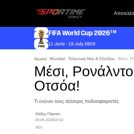
Αποτελέ
TM
FIFA World Cup 2026
11 June - 19 July 2026
Αρχική
Mundial
Τελευταία Νέα & Εξελίξεις
Μέσι, Ρ
Μέσι, Ρονάλντο,
Οτσόα!
Τι ενώνει τους τέσσερις ποδοσφαιριστές
Αλέξης Πάμπος
09.06.2026
19:42
ΑΕΛ