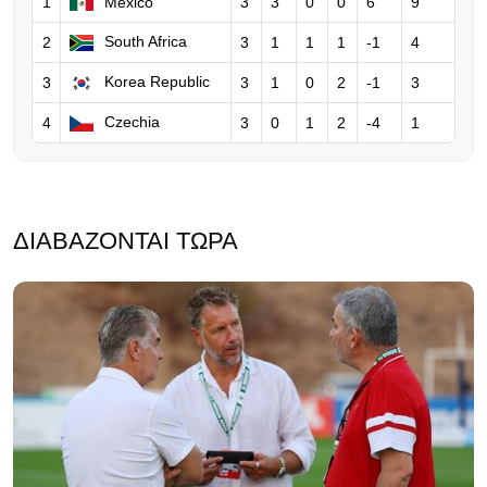
FIFA: Παραδέχεται λάθη του
1
Mexico
3
3
0
0
6
9
Ινφαντίνο, τον στηρίζει και
South Africa
2
3
1
1
1
-1
4
ξεκαθαρίζει… «δεν θα δεχθούμε
καμία επίθεση»
Korea Republic
3
3
1
0
2
-1
3
06.08.2026 | 08:39
Czechia
4
3
0
1
2
-4
1
Ο Ινφαντίνο υπόσχεται τον τελικό
του Μundial 2030 στο Μαρόκο για
να πάρει δημόσια στήριξη!
ΔΙΑΒΆΖΟΝΤΑΙ ΤΏΡΑ
05.08.2026 | 17:32
Eπίθεση Φίγκο κατά του Ινφαντίνο:
«Πρέπει να παραιτηθείς για να
σωθεί το ποδόσφαιρο»