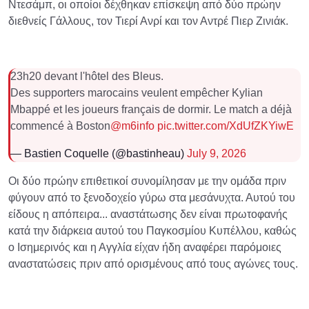
Ντεσάμπ, οι οποίοι δέχθηκαν επίσκεψη από δύο πρώην
διεθνείς Γάλλους, τον Τιερί Ανρί και τον Αντρέ Πιερ Ζινιάκ.
23h20 devant l'hôtel des Bleus.
Des supporters marocains veulent empêcher Kylian
Mbappé et les joueurs français de dormir. Le match a déjà
commencé à Boston
@m6info
pic.twitter.com/XdUfZKYiwE
— Bastien Coquelle (@bastinheau)
July 9, 2026
Οι δύο πρώην επιθετικοί συνομίλησαν με την ομάδα πριν
φύγουν από το ξενοδοχείο γύρω στα μεσάνυχτα. Αυτού του
είδους η απόπειρα... αναστάτωσης δεν είναι πρωτοφανής
κατά την διάρκεια αυτού του Παγκοσμίου Κυπέλλου, καθώς
ο Ισημερινός και η Αγγλία είχαν ήδη αναφέρει παρόμοιες
αναστατώσεις πριν από ορισμένους από τους αγώνες τους.