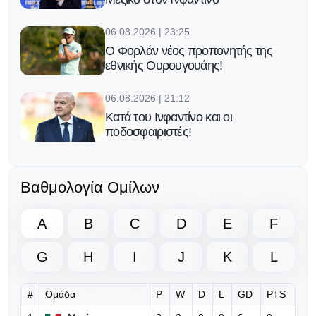
06.08.2026 | 23:25
Ο Φορλάν νέος προπονητής της
εθνικής Ουρουγουάης!
06.08.2026 | 21:12
Κατά του Ινφαντίνο και οι
ποδοσφαιριστές!
06.08.2026 | 20:13
Ο Γκάβι κράτησε την υπόσχεσή του
Βαθμολογία Ομίλων
μετά την κατάκτηση του Μουντιάλ!
A
B
C
D
E
F
06.08.2026 | 18:50
Νέο ξεκάθαρο μήνυμα της UEFA
G
H
I
J
K
L
προς τη FIFA για τον Ινφαντίνο
#
Ομάδα
P
W
D
L
GD
PTS
06.08.2026 | 10:36