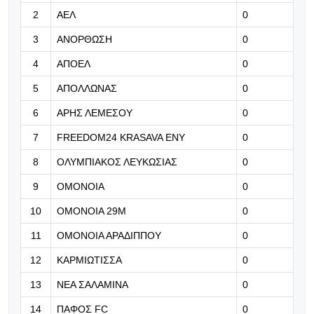
παιχνίδια!
2
ΑΕΛ
0
07.08.2026 | 09:10
3
ΑΝΟΡΘΩΣΗ
0
Έφερε Κύπρο κι ανακοίνωσε τον
4
ΑΠΟΕΛ
0
Πέδρο Σάντσο!
5
ΑΠΟΛΛΩΝΑΣ
0
07.08.2026 | 08:57
6
ΑΡΗΣ ΛΕΜΕΣΟΥ
0
«Κάποιοι βιάζονται να ειρωνευτούν
και ν' απαξιώσουν»
7
FREEDOM24 KRASAVA ΕΝΥ
0
8
ΟΛΥΜΠΙΑΚΟΣ ΛΕΥΚΩΣΙΑΣ
0
07.08.2026 | 08:44
9
ΟΜΟΝΟΙΑ
0
«Μας δίνει τρομερή αυτοπεποίθηση,
αλλά ξέρουμε τι μας περιμένει στην
10
ΟΜΟΝΟΙΑ 29Μ
0
Κύπρο...»
11
ΟΜΟΝΟΙΑ ΑΡΑΔΙΠΠΟΥ
0
12
ΚΑΡΜΙΩΤΙΣΣΑ
0
13
ΝΕΑ ΣΑΛΑΜΙΝΑ
0
14
ΠΑΦΟΣ FC
0