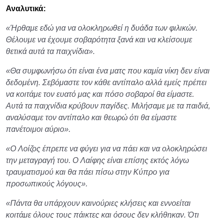
Αναλυτικά:
«Ήρθαμε εδώ για να ολοκληρωθεί η δυάδα των φιλικών.
Θέλουμε να έχουμε σοβαρότητα ξανά και να κλείσουμε
θετικά αυτά τα παιχνίδια».
«Θα συμφωνήσω ότι είναι ένα ματς που καμία νίκη δεν είναι
δεδομένη. Σεβόμαστε τον κάθε αντίπαλο αλλά εμείς πρέπει
να κοιτάμε τον ευατό μας και πόσο σοβαροί θα είμαστε.
Αυτά τα παιχνίδια κρύβουν παγίδες. Μιλήσαμε με τα παιδιά,
αναλύσαμε τον αντίπαλο και θεωρώ ότι θα είμαστε
πανέτοιμοι αύριο».
«Ο Λοίζος έπρεπε να φύγει για να πάει και να ολοκληρώσει
την μεταγραγή του. Ο Λαίφης είναι επίσης εκτός λόγω
τραυματισμού και θα πάει πίσω στην Κύπρο για
προσωπικούς λόγους».
«Πάντα θα υπάρχουν καινούριες κλήσεις και εννοείται
κοιτάμε όλους τους πάικτες και όσους δεν κλήθηκαν. Ότι