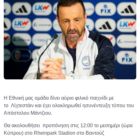
Η Εθνική μας ομάδα δίνει αύριο φιλικό παιχνίδι με
το Λίχτεστάιν και έχει ολοκληρωθεί ησυνέντευξη τύπου του
Απόστολου Μάντζιου.
Θα ακολουθήσει προπόνηση στις 12:00 το μεσημέρι (ώρα
Κύπρου) στο Rheinpark Stadion στο Βαντούζ