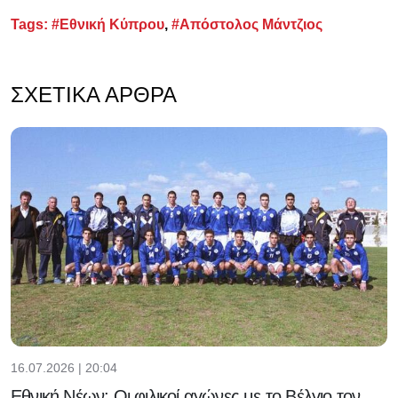
Tags:
#Εθνική Κύπρου
,
#Απόστολος Μάντζιος
ΣΧΕΤΙΚΆ ΆΡΘΡΑ
16.07.2026 | 20:04
Εθνική Νέων: Οι φιλικοί αγώνες με το Βέλγιο τον