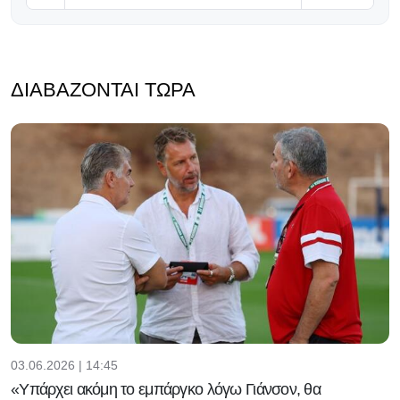
ΔΙΑΒΆΖΟΝΤΑΙ ΤΏΡΑ
03.06.2026 | 14:45
«Υπάρχει ακόμη το εμπάργκο λόγω Γιάνσον, θα