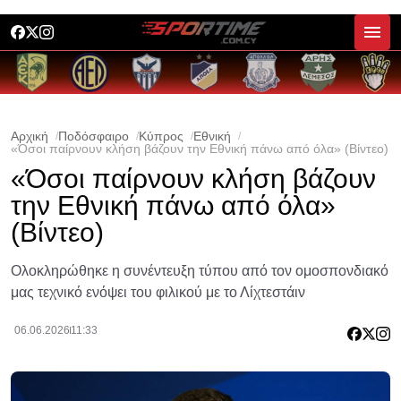
Αρχική
Ποδόσφαιρο
Κύπρος
Εθνική
«Όσοι παίρνουν κλήση βάζουν την Εθνική πάνω από όλα» (Βίντεο)
«Όσοι παίρνουν κλήση βάζουν
την Εθνική πάνω από όλα»
(Βίντεο)
Ολοκληρώθηκε η συνέντευξη τύπου από τον ομοσπονδιακό
μας τεχνικό ενόψει του φιλικού με το Λίχτεστάιν
06.06.2026
11:33