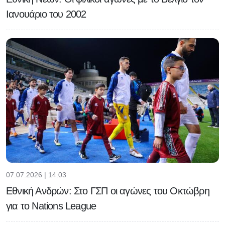
Ιανουάριο του 2002
07.07.2026 | 14:03
Εθνική Ανδρών: Στο ΓΣΠ οι αγώνες του Οκτώβρη
για το Nations League