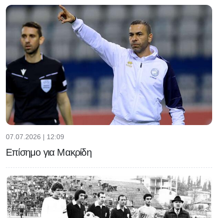
07.07.2026 | 12:09
Επίσημο για Μακρίδη