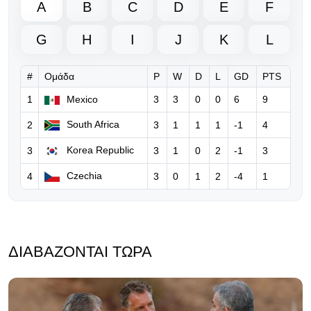
A
B
C
D
E
F
06.08.2026 | 18:50
Νέο ξεκάθαρο μήνυμα της UEFA
G
H
I
J
K
L
προς τη FIFA για τον Ινφαντίνο
#
Ομάδα
P
W
D
L
GD
PTS
06.08.2026 | 10:36
FIFA: Παραδέχεται λάθη του
1
Mexico
3
3
0
0
6
9
Ινφαντίνο, τον στηρίζει και
South Africa
2
3
1
1
1
-1
4
ξεκαθαρίζει… «δεν θα δεχθούμε
καμία επίθεση»
Korea Republic
3
3
1
0
2
-1
3
06.08.2026 | 08:39
Czechia
4
3
0
1
2
-4
1
Ο Ινφαντίνο υπόσχεται τον τελικό
του Μundial 2030 στο Μαρόκο για
να πάρει δημόσια στήριξη!
ΔΙΑΒΆΖΟΝΤΑΙ ΤΏΡΑ
05.08.2026 | 17:32
Eπίθεση Φίγκο κατά του Ινφαντίνο:
«Πρέπει να παραιτηθείς για να
σωθεί το ποδόσφαιρο»