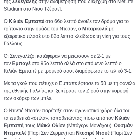
της
Σενεγάλης
στην αναμέτρηση που διεξήχθη στο MetLife
Stadium στο Νιου Τζέρσεϊ.
Ο
Κιλιάν Εμπαπέ
στο 66ο λεπτό άνοιξε τον δρόμο για το
τρίποντο στην ομάδα του Ντεσάν, ο
Μπαρκολά
με
εξαιρετικό πλασέ στο 82ο λεπτό κλείδωσε τη νίκη για τους
Γάλλους.
Οι Σενεγαλέζοι κατάφεραν να μειώσουν σε 2-1 με
τον
Εμπαγέ
στο 95ο λεπτό αλλά στο επόμενο λεπτό ο
Κιλιάν Εμπαπέ με τρομερό σουτ διαμόρφωσε το τελικό
3-1
.
Mε τα γκολ που πέτυχε ο Εμπαπέ έφτασε τα 58 με τη φανέλα
της εθνικής Γαλλίας και ξεπέρασε τον Ζιρού στην κορυφή
των σκόρερ των μπλε.
O Nτιντιέ Ντεσάν παρέταξε στον αγωνιστικό χώρο όλα του
τα επιθετικά «όπλα», τοποθετώντας πίσω από τον
Κιλιάν
Εμπαπέ
, τους
Μάικλ Ολίσε
(Μπάγερν Μονάχου),
Ουσμάν
Ντεμπελέ
(Παρί Σεν Ζερμέν) και
Ντεσιρέ Ντουέ
(Παρί Σεν