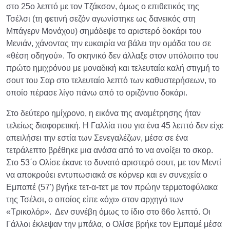
στο 25ο λεπτό με τον Τζάκσον, όμως ο επιθετικός της
Τσέλσι (τη φετινή σεζόν αγωνίστηκε ως δανεικός στη
Μπάγερν Μονάχου) σημάδεψε το αριστερό δοκάρι του
Μενιάν, χάνοντας την ευκαιρία να βάλει την ομάδα του σε
«θέση οδηγού». Το σκηνικό δεν άλλαξε στον υπόλοιπο του
πρώτο ημιχρόνου με μοναδική και τελευταία καλή στιγμή το
σουτ του Σαρ στο τελευταίο λεπτό των καθυστερήσεων, το
οποίο πέρασε λίγο πάνω από το οριζόντιο δοκάρι.
Στο δεύτερο ημίχρονο, η εικόνα της αναμέτρησης ήταν
τελείως διαφορετική. Η Γαλλία που για ένα 45 λεπτό δεν είχε
απειλήσει την εστία των Σενεγαλέζων, μέσα σε ένα
τετράλεπτο βρέθηκε μια ανάσα από το να ανοίξει το σκορ.
Στο 53΄ο Ολίσε έκανε το δυνατό αριστερό σουτ, με τον Μεντί
να αποκρούει εντυπωσιακά σε κόρνερ και εν συνεχεία ο
Εμπαπέ (57') βγήκε τετ-α-τετ με τον πρώην τερματοφύλακα
της Τσέλσι, ο οποίος είπε «όχι» στον αρχηγό των
«Τρικολόρ». Δεν συνέβη όμως το ίδιο στο 66ο λεπτό. Οι
Γάλλοι έκλεψαν την μπάλα, ο Ολίσε βρήκε τον Εμπαμέ μέσα