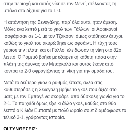
στην περιοχή και αυτός νίκησε τον Μεντί, στέλνοντας τη
μπάλα στα δίχτυα για το 1-0.
Η απάντηση της Σενεγάλης, παρ' όλα αυτά, ήταν άμεση.
Μόλις ένα λεπτό μετά το γκολ των Γάλλων, οι Αφρικανοί
ισοφάρισαν σε 1-1 με τον Τζάκσον, όμως στάθηκαν άτυχοι,
καθώς το γκολ του ακυρώθηκε ως οφσάιντ. Η τύχη τους
γύρισε την πλάτη και οι Γάλλοι κλείδωσαν τη νίκη στο 82ο
λεπτό. Ο Ραμπιό βρήκε με εξαιρετική κάθετη πάσα στην
πλάτη της άμυνας τον Μπαρκολά και αυτός έκανε από
κόντρα το 2-0 σφραγίζοντας τη νίκη για την ομάδα του.
Μετά το δεύτερο γκολ ο ρυθμός έπεσε, αλλά στις
καθυστερήσεις η Σενεγάλη βρήκε το γκολ που άξιζε στο
ματς με τον Εμπαγέ να σκοράρει από δύσκολη γωνία για το
2-1. Το παιχνίδι όμως είχε κι άλλο γκολ, καθώς στο 96ο
λεπτό ο Κιλιάν Εμπαπέ με πολύ ωραίο σουτ διαμόρφωσε το
τελικό 3-1, γράφοντας ιστορία.
ΟΙ ΣΥΝΘΕΣΕΙΣ: