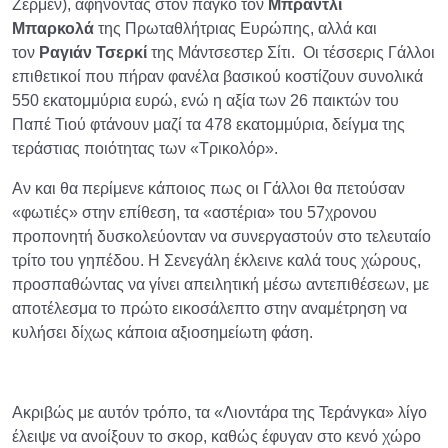
Ζερμέν), αφήνοντας στον πάγκο τον
Μπράντλι
Μπαρκολά
της Πρωταθλήτριας Ευρώπης, αλλά και
τον
Ραγιάν Τσερκί
της Μάντσεστερ Σίτι. Οι τέσσερις Γάλλοι
επιθετικοί που πήραν φανέλα βασικού κοστίζουν συνολικά
550 εκατομμύρια ευρώ, ενώ η αξία των 26 παικτών του
Παπέ Τιού φτάνουν μαζί τα 478 εκατομμύρια, δείγμα της
τεράστιας ποιότητας των «Τρικολόρ».
Αν και θα περίμενε κάποιος πως οι Γάλλοι θα πετούσαν
«φωτιές» στην επίθεση, τα «αστέρια» του 57χρονου
προπονητή δυσκολεύονταν να συνεργαστούν στο τελευταίο
τρίτο του γηπέδου. Η Σενεγάλη έκλεινε καλά τους χώρους,
προσπαθώντας να γίνει απειλητική μέσω αντεπιθέσεων, με
αποτέλεσμα το πρώτο εικοσάλεπτο στην αναμέτρηση να
κυλήσει δίχως κάποια αξιοσημείωτη φάση.
Ακριβώς με αυτόν τρόπο, τα «Λιοντάρα της Τεράνγκα» λίγο
έλειψε να ανοίξουν το σκορ, καθώς έφυγαν στο κενό χώρο