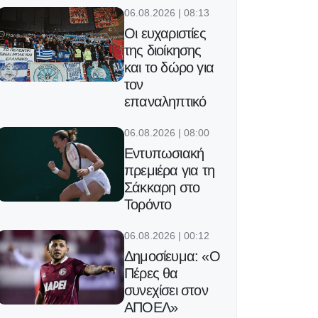
06.08.2026 | 08:13
Οι ευχαριστίες
της διοίκησης
και το δώρο για
τον
επαναληπτικό
06.08.2026 | 08:00
Εντυπωσιακή
πρεμιέρα για τη
Σάκκαρη στο
Τορόντο
06.08.2026 | 00:12
Δημοσίευμα: «Ο
Πέρες θα
συνεχίσει στον
ΑΠΟΕΛ»