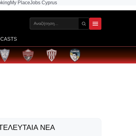
king
My Place
Jobs Cyprus
CASTS
ΤΕΛΕΥΤΑΊΑ ΝΈΑ