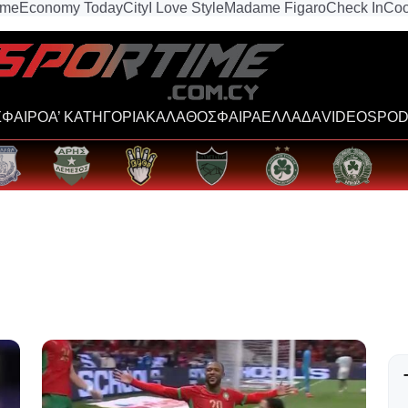
ime
Economy Today
City
I Love Style
Madame Figaro
Check In
Coo
ΦΑΙΡΟ
Α’ ΚΑΤΗΓΟΡΙΑ
ΚΑΛΑΘΟΣΦΑΙΡΑ
ΕΛΛΑΔΑ
VIDEOS
POD