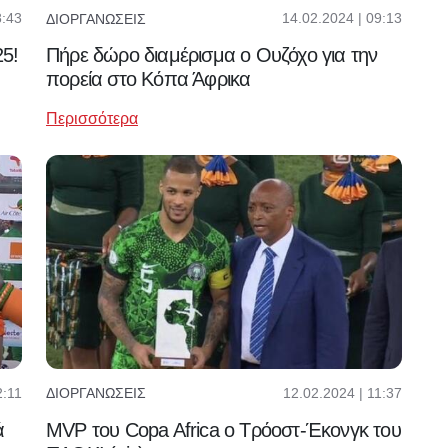
8:43
14.02.2024 | 09:13
ΔΙΟΡΓΑΝΏΣΕΙΣ
25!
Πήρε δώρο διαμέρισμα ο Ουζόχο για την
πορεία στο Κόπα Άφρικα
Περισσότερα
2:11
12.02.2024 | 11:37
ΔΙΟΡΓΑΝΏΣΕΙΣ
ά
MVP του Copa Africa ο Τρόοστ-Έκονγκ του