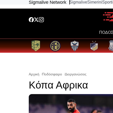
Sigmalive Network
Sigmalive
Simerini
Sport
ΠΟΔΟΣ
Αρχική
Ποδόσφαιρο
Διοργανώσεις
Κόπα Αφρικα