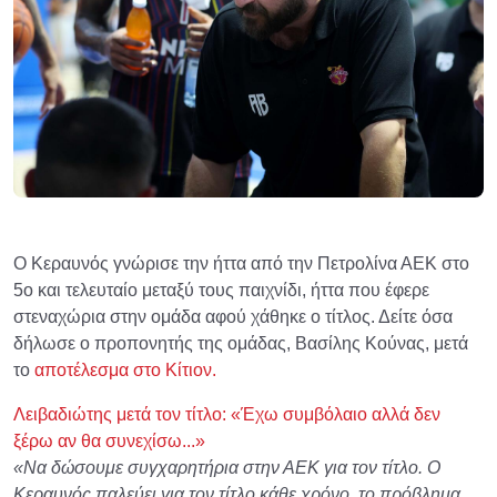
Ο Κεραυνός γνώρισε την ήττα από την Πετρολίνα ΑΕΚ στο
5ο και τελευταίο μεταξύ τους παιχνίδι, ήττα που έφερε
στεναχώρια στην ομάδα αφού χάθηκε ο τίτλος. Δείτε όσα
δήλωσε ο προπονητής της ομάδας, Βασίλης Κούνας, μετά
το
αποτέλεσμα στο Κίτιον.
Λειβαδιώτης μετά τον τίτλο: «Έχω συμβόλαιο αλλά δεν
ξέρω αν θα συνεχίσω...»
«Να δώσουμε συγχαρητήρια στην ΑΕΚ για τον τίτλο. Ο
Κεραυνός παλεύει για τον τίτλο κάθε χρόνο, το πρόβλημα