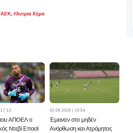
#ΑΕΚ
,
#Άντρια Χήρα
 17:13
02.08.2026 | 19:54
 του ΑΠΟΕΛ ο
Έμειναν στο μηδέν
κός Ντεβί Επασί
Ανόρθωση και Ατρόμητος