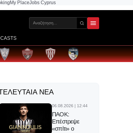
king
My Place
Jobs Cyprus
CASTS
ΤΕΛΕΥΤΑΊΑ ΝΈΑ
06.08.2026 | 12:44
ΠΑΟΚ:
Επέστρεψε
«σπίτι» ο