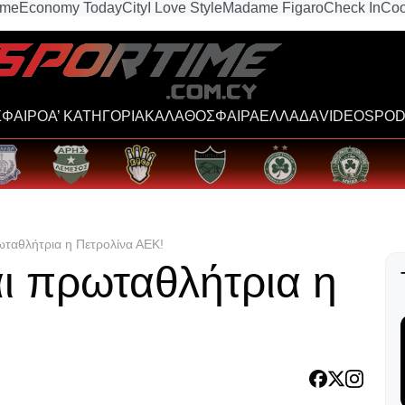
ime
Economy Today
City
I Love Style
Madame Figaro
Check In
Coo
ΦΑΙΡΟ
Α’ ΚΑΤΗΓΟΡΙΑ
ΚΑΛΑΘΟΣΦΑΙΡΑ
ΕΛΛΑΔΑ
VIDEOS
POD
ωταθλήτρια η Πετρολίνα ΑΕΚ!
αι πρωταθλήτρια η