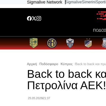
Sigmalive Network
Sigmalive
Simerini
Sport
ΠΟΔΟΣ
Αρχική
Ποδόσφαιρο
Κύπρος
Back to back και πρ
Back to back κ
Πετρολίνα ΑΕΚ!
25.05.2026
21:37