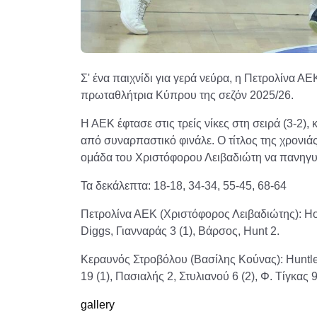
Σ' ένα παιχνίδι για γερά νεύρα, η Πετρολίνα ΑΕ
πρωταθλήτρια Κύπρου της σεζόν 2025/26.
Η ΑΕΚ έφτασε στις τρείς νίκες στη σειρά (3-2)
από συναρπαστικό φινάλε. Ο τίτλος της χρονιάς
ομάδα του Χριστόφορου Λειβαδιώτη να πανηγυρίζ
Τα δεκάλεπτα: 18-18, 34-34, 55-45, 68-64
Πετρολίνα ΑΕΚ (Χριστόφορος Λειβαδιώτης): Holl
Diggs, Γιανναράς 3 (1), Βάρσος, Hunt 2.
Κεραυνός Στροβόλου (Βασίλης Κούνας): Huntley-
19 (1), Πασιαλής 2, Στυλιανού 6 (2), Φ. Τίγκας 9 
gallery