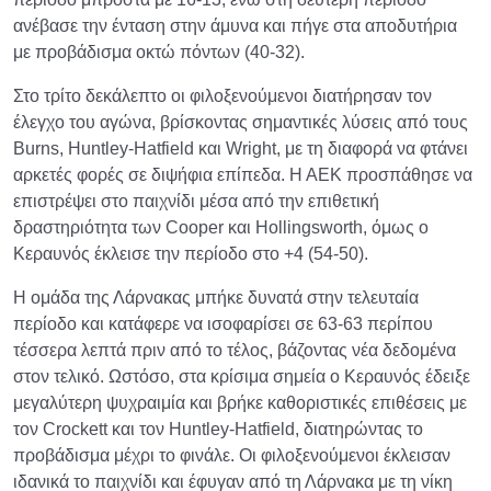
ανέβασε την ένταση στην άμυνα και πήγε στα αποδυτήρια
με προβάδισμα οκτώ πόντων (40-32).
Στο τρίτο δεκάλεπτο οι φιλοξενούμενοι διατήρησαν τον
έλεγχο του αγώνα, βρίσκοντας σημαντικές λύσεις από τους
Burns, Huntley-Hatfield και Wright, με τη διαφορά να φτάνει
αρκετές φορές σε διψήφια επίπεδα. Η ΑΕΚ προσπάθησε να
επιστρέψει στο παιχνίδι μέσα από την επιθετική
δραστηριότητα των Cooper και Hollingsworth, όμως ο
Κεραυνός έκλεισε την περίοδο στο +4 (54-50).
Η ομάδα της Λάρνακας μπήκε δυνατά στην τελευταία
περίοδο και κατάφερε να ισοφαρίσει σε 63-63 περίπου
τέσσερα λεπτά πριν από το τέλος, βάζοντας νέα δεδομένα
στον τελικό. Ωστόσο, στα κρίσιμα σημεία ο Κεραυνός έδειξε
μεγαλύτερη ψυχραιμία και βρήκε καθοριστικές επιθέσεις με
τον Crockett και τον Huntley-Hatfield, διατηρώντας το
προβάδισμα μέχρι το φινάλε. Οι φιλοξενούμενοι έκλεισαν
ιδανικά το παιχνίδι και έφυγαν από τη Λάρνακα με τη νίκη