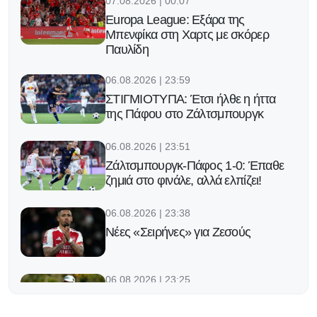
07.08.2026 | 00:07
Europa League: Εξάρα της
Μπενφίκα στη Χαρτς με σκόρερ
Παυλίδη
06.08.2026 | 23:59
ΣΤΙΓΜΙΟΤΥΠΑ: Έτσι ήλθε η ήττα
της Πάφου στο Ζάλτσμπουργκ
06.08.2026 | 23:51
Ζάλτσμπουργκ-Πάφος 1-0: Έπαθε
ζημιά στο φινάλε, αλλά ελπίζει!
06.08.2026 | 23:38
Νέες «Σειρήνες» για Ζεσούς
06.08.2026 | 23:25
Ο Φορλάν νέος προπονητής της
εθνικής Ουρουγουάης!