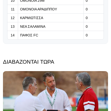
10
ΟΜΟΝΟΙΑ 29Μ
0
Βραβείο ΑΝΘΡΩΠΙΑΣ για τον Τάσο
11
ΟΜΟΝΟΙΑ ΑΡΑΔΙΠΠΟΥ
0
Χατζηγιοβάννη
12
ΚΑΡΜΙΩΤΙΣΣΑ
0
13
ΝΕΑ ΣΑΛΑΜΙΝΑ
0
14
ΠΑΦΟΣ FC
0
ΔΙΑΒΆΖΟΝΤΑΙ ΤΏΡΑ