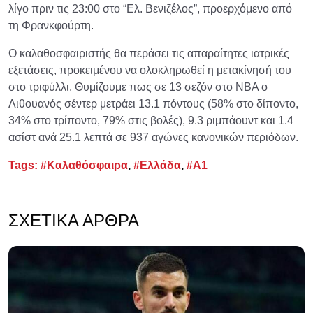
λίγο πριν τις 23:00 στο “Ελ. Βενιζέλος”, προερχόμενο από
τη Φρανκφούρτη.
Ο καλαθοσφαιριστής θα περάσει τις απαραίτητες ιατρικές
εξετάσεις, προκειμένου να ολοκληρωθεί η μετακίνησή του
στο τριφύλλι. Θυμίζουμε πως σε 13 σεζόν στο ΝΒΑ ο
Λιθουανός σέντερ μετράει 13.1 πόντους (58% στο δίποντο,
34% στο τρίποντο, 79% στις βολές), 9.3 ριμπάουντ και 1.4
ασίστ ανά 25.1 λεπτά σε 937 αγώνες κανονικών περιόδων.
Tags:
#Καλαθόσφαιρα
,
#Ελλάδα
,
#Α1
ΣΧΕΤΙΚΆ ΆΡΘΡΑ