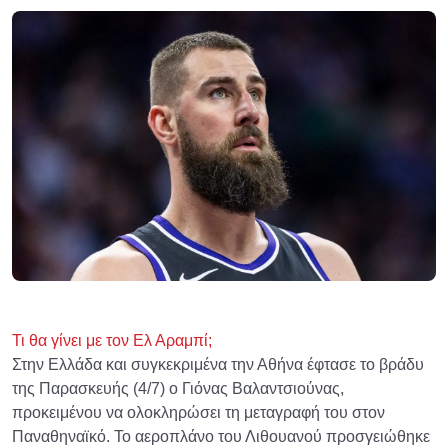
Τι θα γίνει με τον Ελ Αραμπί;
Στην Ελλάδα και συγκεκριμένα την Αθήνα έφτασε το βράδυ
της Παρασκευής (4/7) ο Γιόνας Βαλαντσιούνας,
προκειμένου να ολοκληρώσει τη μεταγραφή του στον
Παναθηναϊκό. Το αεροπλάνο του Λιθουανού προσγειώθηκε