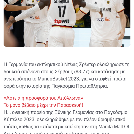
Η Γερμανία του εκπληκτικού Ντένις Σρέντερ ολοκλήρωσε τη
δουλειά απέναντι στους Σέρβους (83-77) και κατέκτησε με
ανωτερότητα το MundoBasket 2023, για να στεφθεί πρώτη
φορά στην ιστορία της Παγκόσμια Πρωταθλήτρια.
«Αστεία η προσφορά του Απόλλωνα»
Το μόνο βέβαιο μέχρι την Παρασκευή!
Η... ονειρική πορεία της Εθνικής Γερμανίας στο Παγκόσμιο
Κύπελλο 2023, ολοκληρώθηκε με τον πλέον θριαμβευτικό
τρόπο, καθώς τα «πάντσερ» κατέκτησαν στη Manila Mall Of
Asia Arena το πρώτο χρυσό της Ιστορίας τους στη