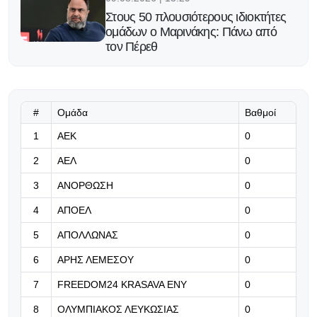
Στους 50 πλουσιότερους ιδιοκτήτες
ομάδων ο Μαρινάκης: Πάνω από
τον Πέρεθ
09.08.2026 | 13:16
Για τον πρώτο τίτλο μετά τις 140
συμμετοχές στη Ligue 1
#
Ομάδα
Βαθμοί
1
ΑΕΚ
0
09.08.2026 | 13:03
2
ΑΕΛ
0
Η FIFA προειδοποιεί για
προσπάθεια υπονόμευσης του
3
ΑΝΟΡΘΩΣΗ
0
Ινφαντίνο
4
ΑΠΟΕΛ
0
09.08.2026 | 12:49
5
ΑΠΟΛΛΩΝΑΣ
0
Πρώην παίκτης του Παναθηναϊκού
πάει σε ομάδα 4ης κατηγορίας της
6
ΑΡΗΣ ΛΕΜΕΣΟΥ
0
Ιταλίας
7
FREEDOM24 KRASAVA ΕΝΥ
0
09.08.2026 | 12:36
8
ΟΛΥΜΠΙΑΚΟΣ ΛΕΥΚΩΣΙΑΣ
0