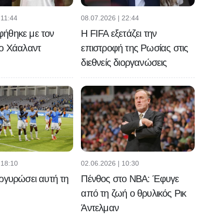
 11:44
08.07.2026 | 22:44
ήθηκε με τον
Η FIFA εξετάζει την
 ο Χάαλαντ
επιστροφή της Ρωσίας στις
διεθνείς διοργανώσεις
 18:10
02.06.2026 | 10:30
ργυρώσει αυτή τη
Πένθος στο NBA: Έφυγε
από τη ζωή ο θρυλικός Ρικ
Άντελμαν