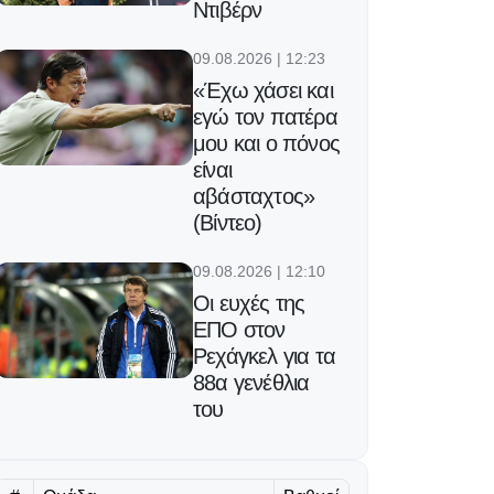
Ντιβέρν
09.08.2026 | 12:23
«Έχω χάσει και
εγώ τον πατέρα
μου και ο πόνος
είναι
αβάσταχτος»
(Βίντεο)
09.08.2026 | 12:10
Οι ευχές της
ΕΠΟ στον
Ρεχάγκελ για τα
88α γενέθλια
του
09.08.2026 | 11:57
Αύξηση φημών