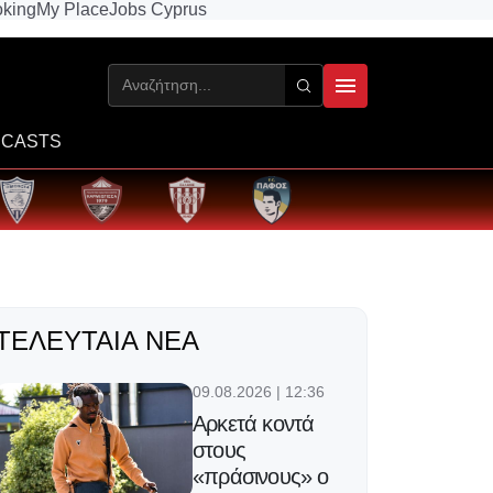
king
My Place
Jobs Cyprus
CASTS
ΤΕΛΕΥΤΑΊΑ ΝΈΑ
09.08.2026 | 12:36
Αρκετά κοντά
στους
«πράσινους» ο