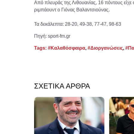
Από πλευράς της Λιθουανίας, 16 πόντους είχε 
ριμπάουντ ο Γιόνας Βαλαντσιούνας.
Τα δεκάλεπτα: 28-20, 49-38, 77-47, 98-63
Πηγή: sport-fm.gr
Tags:
#Καλαθόσφαιρα
,
#Διοργανώσεις
,
#Πα
ΣΧΕΤΙΚΆ ΆΡΘΡΑ