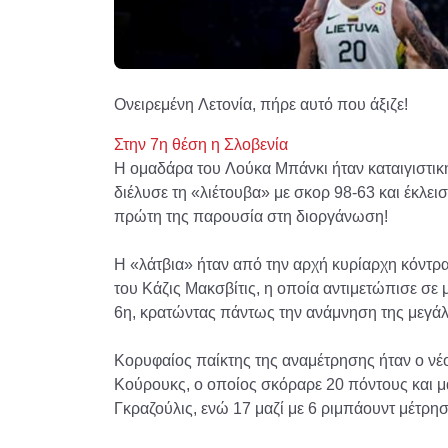
Ονειρεμένη Λετονία, πήρε αυτό που άξιζε!
Στην 7η θέση η Σλοβενία
Η ομαδάρα του Λούκα Μπάνκι ήταν καταιγιστική
διέλυσε τη «λιέτουβα» με σκορ 98-63 και έκλε
πρώτη της παρουσία στη διοργάνωση!
Η «λάτβια» ήταν από την αρχή κυρίαρχη κόντρ
του Κάζις Μακσβίτις, η οποία αντιμετώπισε σε 
6η, κρατώντας πάντως την ανάμνηση της μεγάλ
Κορυφαίος παίκτης της αναμέτρησης ήταν ο ν
Κούρουκς, ο οποίος σκόραρε 20 πόντους και μά
Γκραζούλις, ενώ 17 μαζί με 6 ριμπάουντ μέτρησ