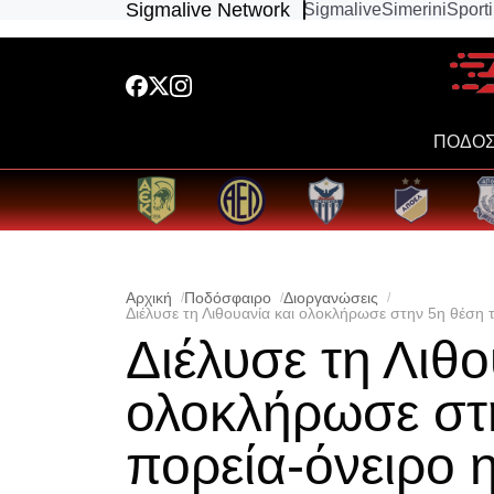
Sigmalive Network
Sigmalive
Simerini
Sport
ΠΟΔΟΣ
Αρχική
Ποδόσφαιρο
Διοργανώσεις
Διέλυσε τη Λιθουανία και ολοκλήρωσε στην 5η θέση τ
Διέλυσε τη Λιθο
ολοκλήρωσε στ
πορεία-όνειρο η