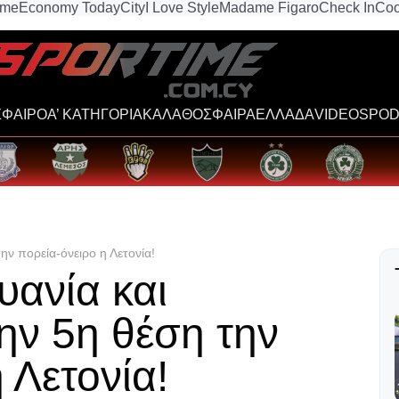
ime
Economy Today
City
I Love Style
Madame Figaro
Check In
Coo
ΦΑΙΡΟ
Α’ ΚΑΤΗΓΟΡΙΑ
ΚΑΛΑΘΟΣΦΑΙΡΑ
ΕΛΛΑΔΑ
VIDEOS
POD
ην πορεία-όνειρο η Λετονία!
υανία και
ην 5η θέση την
 Λετονία!