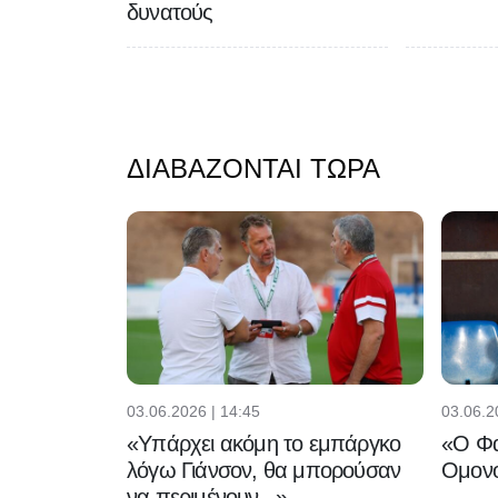
δυνατούς
ΔΙΑΒΆΖΟΝΤΑΙ ΤΏΡΑ
03.06.2026 | 14:45
03.06.2
«Υπάρχει ακόμη το εμπάργκο
«Ο Φα
λόγω Γιάνσον, θα μπορούσαν
Ομονο
να περιμένουν...»