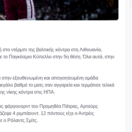
 στο ντέρμπι της βαλτικής κόντρα στη Λιθουανία,
ισε το Παγκόσμιο Κύπελλο στην 5η θέση. Όλα αυτά, στην
α στην εξουθενωμένη και απογοητευμένη ομάδα
μεγάλο βαθμό το ματς σαν αγγαρεία και τερμάτισε τελικά
ης νίκης κόντρα στις ΗΠΑ.
έος φόργουορντ του Προμηθέα Πάτρας, Αρτούρς
ζεψε 4 ριμπάουντ. 12 πόντους είχε ο Αντρέις
ε ο Ρόλαντς Σμίτς.