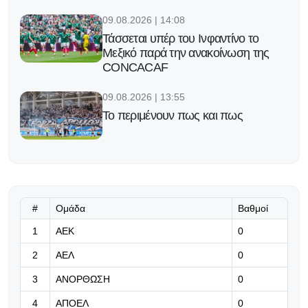
09.08.2026 | 14:08
Τάσσεται υπέρ του Ινφαντίνο το
Μεξικό παρά την ανακοίνωση της
CONCACAF
09.08.2026 | 13:55
Το περιμένουν πως και πως
09.08.2026 | 13:42
ΑΕΚ και Πήλιος συνεχίζουν μαζί
μέχρι το 2030!
#
Ομάδα
Βαθμοί
09.08.2026 | 13:29
1
ΑΕΚ
0
Στους 50 πλουσιότερους ιδιοκτήτες
2
ΑΕΛ
0
ομάδων ο Μαρινάκης: Πάνω από
τον Πέρεθ
3
ΑΝΟΡΘΩΣΗ
0
4
ΑΠΟΕΛ
09.08.2026 | 13:16
0