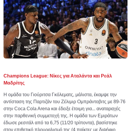
Champions League: Νίκες για Αταλάντα και Ρεάλ
Μαδρίτης
Η ομάδα του Γιούριτσα Γκόλεματς, μάλιστα, έκαμψε την
αντίσταση της Παρτιζάν του Ζέλιμιρ Ομπράντοβιτς με 89-76
στην Coca Cola Arena και έδειξε έτοιμη για... αναταραχές
στην παρθενική συμμετοχή της. Η ομάδα των Εμιράτων
έδωσε ρεσιτάλ από τα 6,75 (11/20 τρίποντα), βασίστηκε
στον επιθετικό πλουραλισμό της (4 παίκτες με διψήφιο