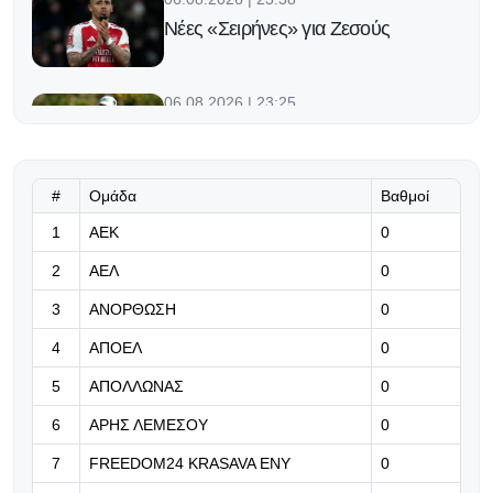
Νέες «Σειρήνες» για Ζεσούς
06.08.2026 | 23:25
Ο Φορλάν νέος προπονητής της
εθνικής Ουρουγουάης!
#
Ομάδα
Βαθμοί
06.08.2026 | 23:12
1
ΑΕΚ
0
«Μπορούμε να βασιστούμε σε
όλους τους παίκτες μας»
2
ΑΕΛ
0
06.08.2026 | 23:06
3
ΑΝΟΡΘΩΣΗ
0
Έχασε από την Άντερλεχτ ο ΠΑΟΚ,
4
ΑΠΟΕΛ
0
όλα για όλα στο Βέλγιο!
5
ΑΠΟΛΛΩΝΑΣ
0
06.08.2026 | 22:59
6
ΑΡΗΣ ΛΕΜΕΣΟΥ
0
«Η διαδρομή της γαλαζοκίτρινης
ασπίδας στον χρόνο» (vid)
7
FREEDOM24 KRASAVA ΕΝΥ
0