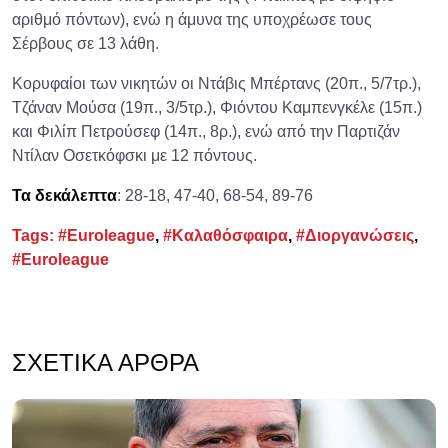
αριθμό πόντων), ενώ η άμυνα της υποχρέωσε τους
Σέρβους σε 13 λάθη.
Κορυφαίοι των νικητών οι Ντάβις Μπέρτανς (20π., 5/7τρ.),
Τζάναν Μούσα (19π., 3/5τρ.), Φιόντου Καμπενγκέλε (15π.)
και Φιλίπ Πετρούσεφ (14π., 8ρ.), ενώ από την Παρτιζάν
Ντίλαν Οσετκόφσκι με 12 πόντους.
Τα δεκάλεπτα
: 28-18, 47-40, 68-54, 89-76
Tags:
#Euroleague
,
#Καλαθόσφαιρα
,
#Διοργανώσεις
,
#Euroleague
ΣΧΕΤΙΚΆ ΆΡΘΡΑ