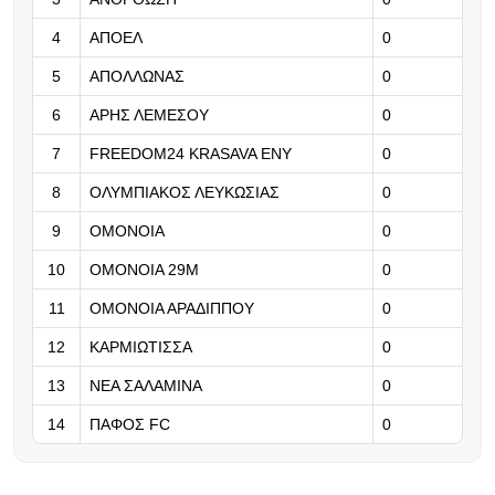
07.08.2026 | 00:07
4
ΑΠΟΕΛ
0
Europa League: Εξάρα της
Μπενφίκα στη Χαρτς με σκόρερ
5
ΑΠΟΛΛΩΝΑΣ
0
Παυλίδη
6
ΑΡΗΣ ΛΕΜΕΣΟΥ
0
06.08.2026 | 23:59
7
FREEDOM24 KRASAVA ΕΝΥ
0
ΣΤΙΓΜΙΟΤΥΠΑ: Έτσι ήλθε η ήττα
8
ΟΛΥΜΠΙΑΚΟΣ ΛΕΥΚΩΣΙΑΣ
της Πάφου στο Ζάλτσμπουργκ
0
9
ΟΜΟΝΟΙΑ
0
06.08.2026 | 23:51
10
ΟΜΟΝΟΙΑ 29Μ
0
Ζάλτσμπουργκ-Πάφος 1-0: Έπαθε
ζημιά στο φινάλε, αλλά ελπίζει!
11
ΟΜΟΝΟΙΑ ΑΡΑΔΙΠΠΟΥ
0
12
ΚΑΡΜΙΩΤΙΣΣΑ
0
13
ΝΕΑ ΣΑΛΑΜΙΝΑ
0
14
ΠΑΦΟΣ FC
0