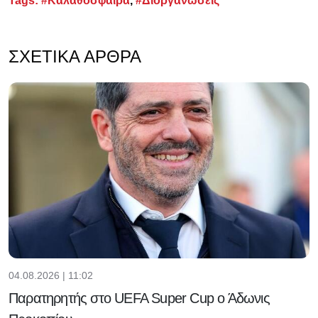
Tags:
#Καλαθόσφαιρα
,
#Διοργανώσεις
ΣΧΕΤΙΚΆ ΆΡΘΡΑ
04.08.2026 | 11:02
Παρατηρητής στο UEFA Super Cup ο Άδωνις