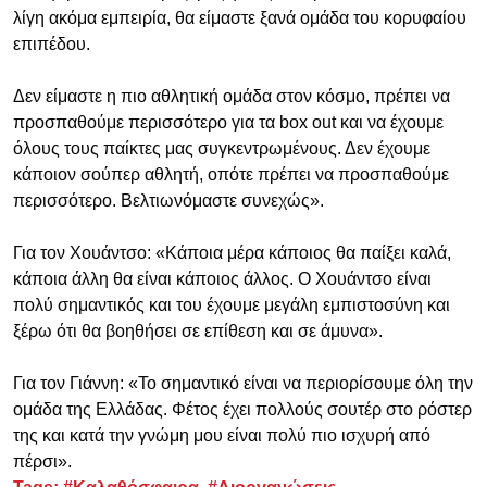
λίγη ακόμα εμπειρία, θα είμαστε ξανά ομάδα του κορυφαίου
επιπέδου.
Δεν είμαστε η πιο αθλητική ομάδα στον κόσμο, πρέπει να
προσπαθούμε περισσότερο για τα box out και να έχουμε
όλους τους παίκτες μας συγκεντρωμένους. Δεν έχουμε
κάποιον σούπερ αθλητή, οπότε πρέπει να προσπαθούμε
περισσότερο. Βελτιωνόμαστε συνεχώς».
Για τον Χουάντσο: «Κάποια μέρα κάποιος θα παίξει καλά,
κάποια άλλη θα είναι κάποιος άλλος. Ο Χουάντσο είναι
πολύ σημαντικός και του έχουμε μεγάλη εμπιστοσύνη και
ξέρω ότι θα βοηθήσει σε επίθεση και σε άμυνα».
Για τον Γιάννη: «Το σημαντικό είναι να περιορίσουμε όλη την
ομάδα της Ελλάδας. Φέτος έχει πολλούς σουτέρ στο ρόστερ
της και κατά την γνώμη μου είναι πολύ πιο ισχυρή από
πέρσι».