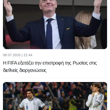
08.07.2026 | 22:44
Η FIFA εξετάζει την επιστροφή της Ρωσίας στις
διεθνείς διοργανώσεις