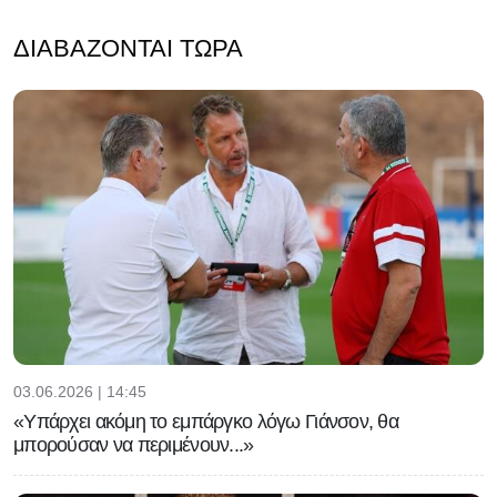
ΔΙΑΒΆΖΟΝΤΑΙ ΤΏΡΑ
03.06.2026 | 14:45
«Υπάρχει ακόμη το εμπάργκο λόγω Γιάνσον, θα
μπορούσαν να περιμένουν...»