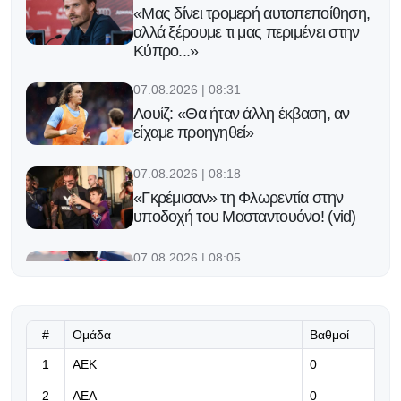
«Μας δίνει τρομερή αυτοπεποίθηση,
αλλά ξέρουμε τι μας περιμένει στην
Κύπρο...»
07.08.2026 | 08:31
Λουίζ: «Θα ήταν άλλη έκβαση, αν
είχαμε προηγηθεί»
07.08.2026 | 08:18
«Γκρέμισαν» τη Φλωρεντία στην
υποδοχή του Μασταντουόνο! (vid)
07.08.2026 | 08:05
«Συμφώνησε πλήρως με Ρόντρι η
Μπαρσελόνα, ξεκινά παζάρι με τη
Σίτι»
#
Ομάδα
Βαθμοί
07.08.2026 | 00:16
1
ΑΕΚ
0
Κόνφερενς Λιγκ: Επιβεβαιώθηκαν
2
ΑΕΛ
0