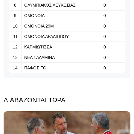
8
ΟΛΥΜΠΙΑΚΟΣ ΛΕΥΚΩΣΙΑΣ
επιστροφής - Καλώς επέστρεψε
0
Ρόνι» (Βίντεο)
9
ΟΜΟΝΟΙΑ
0
07.08.2026 | 21:24
10
ΟΜΟΝΟΙΑ 29Μ
0
Βραβείο ΑΝΘΡΩΠΙΑΣ για τον Τάσο
11
ΟΜΟΝΟΙΑ ΑΡΑΔΙΠΠΟΥ
0
Χατζηγιοβάννη
12
ΚΑΡΜΙΩΤΙΣΣΑ
0
13
ΝΕΑ ΣΑΛΑΜΙΝΑ
0
14
ΠΑΦΟΣ FC
0
ΔΙΑΒΆΖΟΝΤΑΙ ΤΏΡΑ