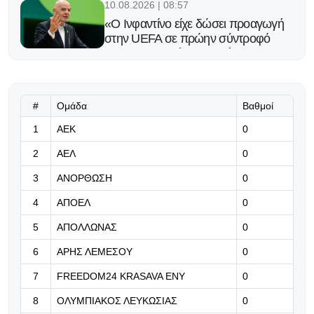
10.08.2026 | 08:57
«Ο Ινφαντίνο είχε δώσει προαγωγή
στην UEFA σε πρώην σύντροφό
του και την πλήρωνε με έγκριση
που... δεν ήξερε κανείς»
10.08.2026 | 08:45
#
Ομάδα
Βαθμοί
Άνετη η Πόρτο στην πρεμιέρα
1
ΑΕΚ
0
2
ΑΕΛ
0
10.08.2026 | 08:32
3
ΑΝΟΡΘΩΣΗ
0
Εβδομάδα επαναληπτικών,
εβδομάδα προκρίσεων!
4
ΑΠΟΕΛ
0
5
ΑΠΟΛΛΩΝΑΣ
0
10.08.2026 | 08:19
ΒΙΝΤΕΟ: Ο Παυλίδης συνέχισε από
6
ΑΡΗΣ ΛΕΜΕΣΟΥ
0
εκεί που έμεινε πέρσι
7
FREEDOM24 KRASAVA ΕΝΥ
0
10.08.2026 | 08:06
8
ΟΛΥΜΠΙΑΚΟΣ ΛΕΥΚΩΣΙΑΣ
0