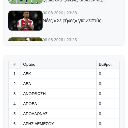
06.08.2026 | 23:38
Νέες «Σειρήνες» για Ζεσούς
06.08.2026 | 23:25
Ο Φορλάν νέος προπονητής της
εθνικής Ουρουγουάης!
#
Ομάδα
Βαθμοί
06.08.2026 | 23:12
1
ΑΕΚ
0
«Μπορούμε να βασιστούμε σε
όλους τους παίκτες μας»
2
ΑΕΛ
0
06.08.2026 | 23:06
3
ΑΝΟΡΘΩΣΗ
0
Έχασε από την Άντερλεχτ ο ΠΑΟΚ,
4
ΑΠΟΕΛ
0
όλα για όλα στο Βέλγιο!
5
ΑΠΟΛΛΩΝΑΣ
0
06.08.2026 | 22:59
6
ΑΡΗΣ ΛΕΜΕΣΟΥ
0