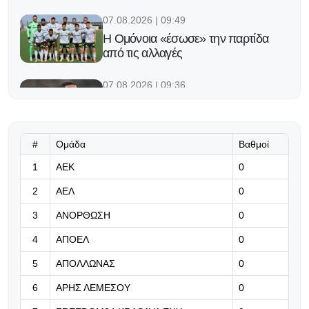
07.08.2026 | 09:49
Η Ομόνοια «έσωσε» την παρτίδα
από τις αλλαγές
07.08.2026 | 09:36
Στο μεταγραφικό στόχαστρο της
Νάπολι ο Γκάμπριελ Ζεσούς
#
Ομάδα
Βαθμοί
07.08.2026 | 09:23
1
ΑΕΚ
Παυλίδης on fire: Πέντε γκολ σe τρία
0
παιχνίδια!
2
ΑΕΛ
0
07.08.2026 | 09:10
3
ΑΝΟΡΘΩΣΗ
0
Έφερε Κύπρο κι ανακοίνωσε τον
4
ΑΠΟΕΛ
0
Πέδρο Σάντσο!
5
ΑΠΟΛΛΩΝΑΣ
0
07.08.2026 | 08:57
6
ΑΡΗΣ ΛΕΜΕΣΟΥ
0
«Κάποιοι βιάζονται να ειρωνευτούν