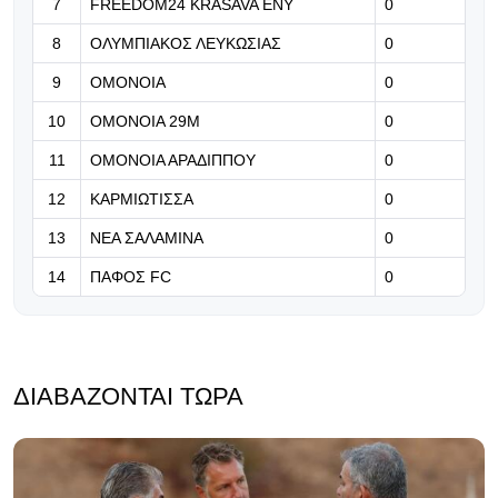
και ν' απαξιώσουν»
7
FREEDOM24 KRASAVA ΕΝΥ
0
8
ΟΛΥΜΠΙΑΚΟΣ ΛΕΥΚΩΣΙΑΣ
0
07.08.2026 | 08:44
9
ΟΜΟΝΟΙΑ
0
«Μας δίνει τρομερή αυτοπεποίθηση,
αλλά ξέρουμε τι μας περιμένει στην
10
ΟΜΟΝΟΙΑ 29Μ
0
Κύπρο...»
11
ΟΜΟΝΟΙΑ ΑΡΑΔΙΠΠΟΥ
0
12
ΚΑΡΜΙΩΤΙΣΣΑ
0
13
ΝΕΑ ΣΑΛΑΜΙΝΑ
0
14
ΠΑΦΟΣ FC
0
ΔΙΑΒΆΖΟΝΤΑΙ ΤΏΡΑ