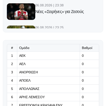
06.08.2026 | 23:38
Νέες «Σειρήνες» για Ζεσούς
06.08.2026 | 23:25
Ο Φορλάν νέος προπονητής της
εθνικής Ουρουγουάης!
#
Ομάδα
Βαθμοί
06.08.2026 | 23:12
1
ΑΕΚ
0
«Μπορούμε να βασιστούμε σε
όλους τους παίκτες μας»
2
ΑΕΛ
0
06.08.2026 | 23:06
3
ΑΝΟΡΘΩΣΗ
0
Έχασε από την Άντερλεχτ ο ΠΑΟΚ,
4
ΑΠΟΕΛ
0
όλα για όλα στο Βέλγιο!
5
ΑΠΟΛΛΩΝΑΣ
0
06.08.2026 | 22:59
6
ΑΡΗΣ ΛΕΜΕΣΟΥ
0
«Η διαδρομή της γαλαζοκίτρινης
ασπίδας στον χρόνο» (vid)
7
FREEDOM24 KRASAVA ΕΝΥ
0