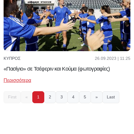
26.09.2023 | 11:25
ΚΎΠΡΟΣ
«Πασίγιο» σε Τσέφεριν και Κούμα (φωτογραφίες)
Περισσότερα
First
«
1
2
3
4
5
»
Last