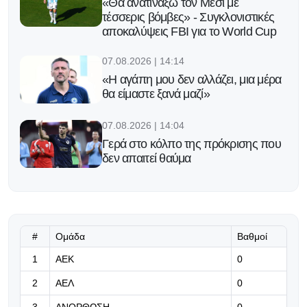
«Θα ανατινάξω τον Μέσι με
τέσσερις βόμβες» - Συγκλονιστικές
αποκαλύψεις FBI για το World Cup
07.08.2026 | 14:14
«Η αγάπη μου δεν αλλάζει, μια μέρα
θα είμαστε ξανά μαζί»
07.08.2026 | 14:04
Γερά στο κόλπο της πρόκρισης που
δεν απαιτεί θαύμα
07.08.2026 | 13:51
«Μας εκφράζει απόλυτα το
επετειακό σήμα μας»
#
Ομάδα
Βαθμοί
07.08.2026 | 13:38
1
ΑΕΚ
0
Η Άντερλεχτ έβαλε τέλος σε ένα
2
ΑΕΛ
0
αήττητο 17 ετών του ΠΑΟΚ
3
ΑΝΟΡΘΩΣΗ
0