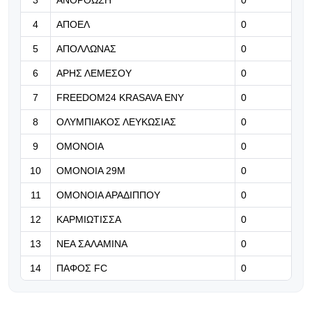
07.08.2026 | 13:25
4
ΑΠΟΕΛ
0
Στρέφεται στον Φεράν Τόρες η
Άρσεναλ
5
ΑΠΟΛΛΩΝΑΣ
0
6
ΑΡΗΣ ΛΕΜΕΣΟΥ
0
07.08.2026 | 13:12
Ενθαρρυντική εικόνα για τους
7
FREEDOM24 KRASAVA ΕΝΥ
0
«λέοντες»
8
ΟΛΥΜΠΙΑΚΟΣ ΛΕΥΚΩΣΙΑΣ
0
07.08.2026 | 12:59
9
ΟΜΟΝΟΙΑ
0
Η Μπαρσελόνα πιέζει για Άλβαρες
10
ΟΜΟΝΟΙΑ 29Μ
0
και Ρόδρι (pic)
11
ΟΜΟΝΟΙΑ ΑΡΑΔΙΠΠΟΥ
0
12
ΚΑΡΜΙΩΤΙΣΣΑ
0
13
ΝΕΑ ΣΑΛΑΜΙΝΑ
0
14
ΠΑΦΟΣ FC
0